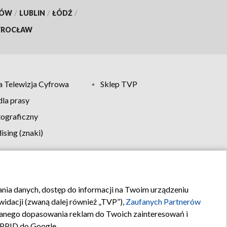
KÓW
/
LUBLIN
/
ŁÓDŹ
/
ROCŁAW
 Telewizja Cyfrowa
Sklep TVP
la prasy
tograficzny
sing (znaki)
klamy
Kontakt
rania danych, dostęp do informacji na Twoim urządzeniu
idacji (zwaną dalej również „TVP”),
Zaufanych Partnerów
anego dopasowania reklam do Twoich zainteresowań i
a PPID do Google.