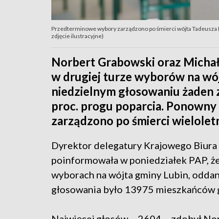
Przedterminowe wybory zarządzono po śmierci wójta Tadeusza Kie
zdjęcie ilustracyjne)
Norbert Grabowski oraz Michał 
w drugiej turze wyborów na wój
niedzielnym głosowaniu żaden 
proc. progu poparcia. Ponowny
zarządzono po śmierci wielolet
Dyrektor delegatury Krajowego Biur
poinformowała w poniedziałek PAP, ż
wyborach na wójta gminy Lubin, oddan
głosowania było 13975 mieszkańców 
Najwięcej głosów – 2604 – zdobył Norb