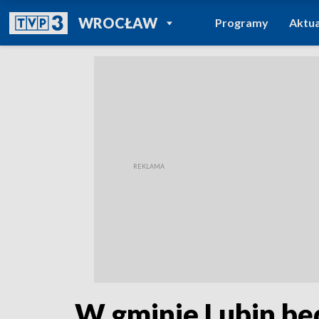
POWRÓT DO
WROCŁAW
Programy
Aktua
TVP REGIONY
W gminie Lubin bę