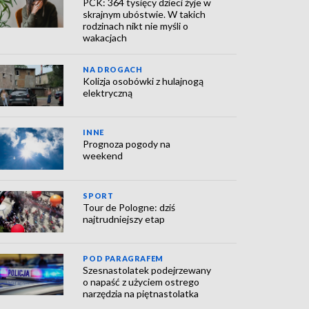
PCK: 364 tysięcy dzieci żyje w
skrajnym ubóstwie. W takich
rodzinach nikt nie myśli o
wakacjach
NA DROGACH
Kolizja osobówki z hulajnogą
elektryczną
INNE
Prognoza pogody na
weekend
SPORT
Tour de Pologne: dziś
najtrudniejszy etap
POD PARAGRAFEM
Szesnastolatek podejrzewany
o napaść z użyciem ostrego
narzędzia na piętnastolatka