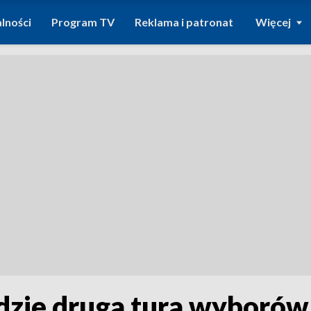
lności
Program TV
Reklama i patronat
Więcej
dzie druga tura wyborów