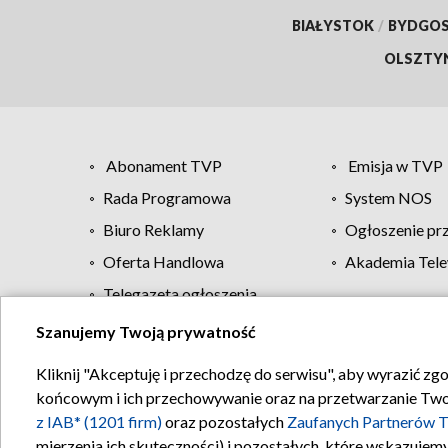
BIAŁYSTOK
/
BYDGO
OLSZTY
Abonament TVP
Emisja w TVP
Rada Programowa
System NOS
Biuro Reklamy
Ogłoszenie pr
Oferta Handlowa
Akademia Tele
Telegazeta ogłoszenia
Szanujemy Twoją prywatność
Regulamin TVP
Kliknij "Akceptuję i przechodzę do serwisu", aby wyrazić zg
końcowym i ich przechowywanie oraz na przetwarzanie Twoich
z IAB* (1201 firm)
oraz pozostałych
Zaufanych Partnerów T
mierzenia ich skuteczności) i pozostałych, które wskazujemy