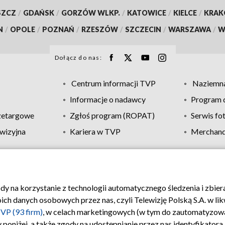
SZCZ
/
GDAŃSK
/
GORZÓW WLKP.
/
KATOWICE
/
KIELCE
/
KRA
N
/
OPOLE
/
POZNAŃ
/
RZESZÓW
/
SZCZECIN
/
WARSZAWA
/
W
Dołącz do nas:
Centrum informacji TVP
Naziemna
Informacje o nadawcy
Program d
zetargowe
Zgłoś program (ROPAT)
Serwis fo
wizyjna
Kariera w TVP
Merchandi
Polityka prywatności
Moje zgody
Pomoc
Biuro re
ody na korzystanie z technologii automatycznego śledzenia i zbie
 danych osobowych przez nas, czyli Telewizję Polską S.A. w likw
VP (93 firm)
, w celach marketingowych (w tym do zautomatyzow
 poniżej, a także zgody na udostępnianie przez nas identyfikator