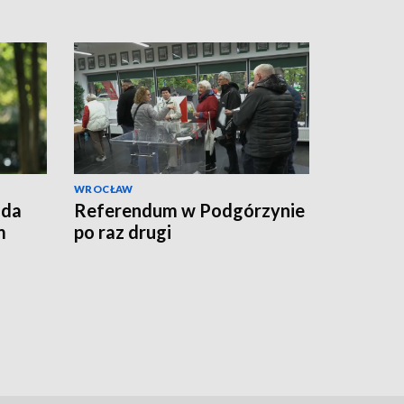
WROCŁAW
lda
Referendum w Podgórzynie
m
po raz drugi