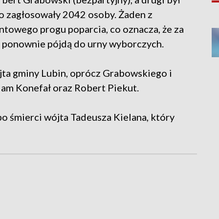
go zagłosowały 2042 osoby. Żaden z
towego progu poparcia, co oznacza, że za
 ponownie pójdą do urny wyborczych.
a gminy Lubin, oprócz Grabowskiego i
dam Konefał oraz Robert Piekut.
 śmierci wójta Tadeusza Kielana, który