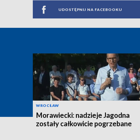
UDOSTĘPNIJ NA FACEBOOKU
WROCŁAW
Morawiecki: nadzieje Jagodna
zostały całkowicie pogrzebane