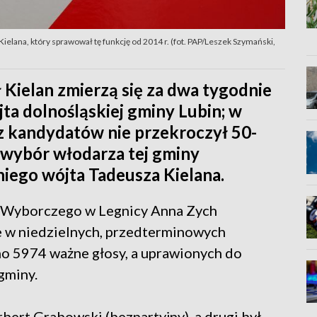
lana, który sprawował tę funkcję od 2014 r. (fot. PAP/Leszek Szymański,
Kielan zmierzą się za dwa tygodnie
ta dolnośląskiej gminy Lubin; w
z kandydatów nie przekroczył 50-
 wybór włodarza tej gminy
niego wójta Tadeusza Kielana.
a Wyborczego w Legnicy Anna Zych
e w niedzielnych, przedterminowych
o 5974 ważne głosy, a uprawionych do
gminy.
ert Grabowski (bezpartyjny), a drugi był