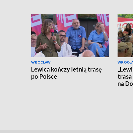
WROCŁAW
WROCŁ
Lewica kończy letnią trasę
„Lewi
po Polsce
trasa
na Do