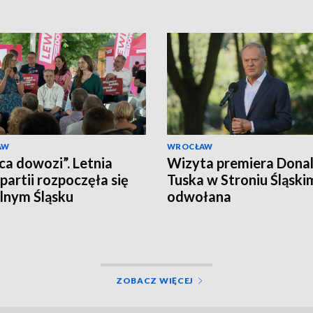
AW
WROCŁAW
ca dowozi”. Letnia
Wizyta premiera Dona
 partii rozpoczęła się
Tuska w Stroniu Śląski
lnym Śląsku
odwołana
ZOBACZ WIĘCEJ