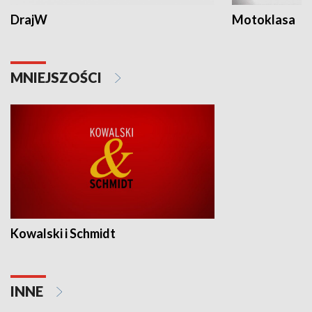
DrajW
Motoklasa
MNIEJSZOŚCI
Kowalski i Schmidt
INNE