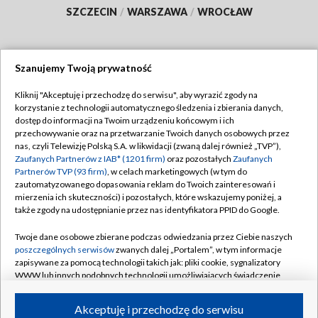
SZCZECIN
/
WARSZAWA
/
WROCŁAW
Szanujemy Twoją prywatność
Dołącz do nas:
Kliknij "Akceptuję i przechodzę do serwisu", aby wyrazić zgody na
korzystanie z technologii automatycznego śledzenia i zbierania danych,
TVP
dostęp do informacji na Twoim urządzeniu końcowym i ich
Abonament TVP
przechowywanie oraz na przetwarzanie Twoich danych osobowych przez
Regulamin TVP
nas, czyli Telewizję Polską S.A. w likwidacji (zwaną dalej również „TVP”),
Emisja w TVP
Polityka prywatności
Zaufanych Partnerów z IAB* (1201 firm)
oraz pozostałych
Zaufanych
Partnerów TVP (93 firm)
, w celach marketingowych (w tym do
Centrum informacji TVP
Moje zgody
zautomatyzowanego dopasowania reklam do Twoich zainteresowań i
mierzenia ich skuteczności) i pozostałych, które wskazujemy poniżej, a
Naziemna Telewizja Cyfrowa
Pomoc
także zgody na udostępnianie przez nas identyfikatora PPID do Google.
Sklep TVP
Biuro reklamy
Twoje dane osobowe zbierane podczas odwiedzania przez Ciebie naszych
Rada Programowa
Kontakt
poszczególnych serwisów
zwanych dalej „Portalem”, w tym informacje
zapisywane za pomocą technologii takich jak: pliki cookie, sygnalizatory
System NOS
WWW lub innych podobnych technologii umożliwiających świadczenie
dopasowanych i bezpiecznych usług, personalizację treści oraz reklam,
Informacje o nadawcy
Kanały
udostępnianie funkcji mediów społecznościowych oraz analizowanie
Akceptuję i przechodzę do serwisu
ruchu w Internecie.
Program dla prasy