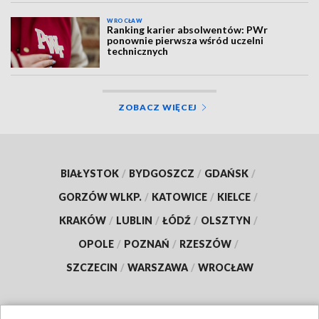
WROCŁAW
Ranking karier absolwentów: PWr
ponownie pierwsza wśród uczelni
technicznych
ZOBACZ WIĘCEJ
BIAŁYSTOK
/
BYDGOSZCZ
/
GDAŃSK
/
GORZÓW WLKP.
/
KATOWICE
/
KIELCE
/
KRAKÓW
/
LUBLIN
/
ŁÓDŹ
/
OLSZTYN
/
OPOLE
/
POZNAŃ
/
RZESZÓW
/
SZCZECIN
/
WARSZAWA
/
WROCŁAW