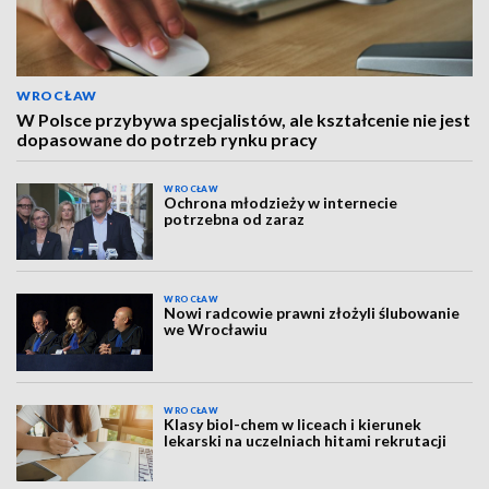
WROCŁAW
W Polsce przybywa specjalistów, ale kształcenie nie jest
dopasowane do potrzeb rynku pracy
WROCŁAW
Ochrona młodzieży w internecie
potrzebna od zaraz
WROCŁAW
Nowi radcowie prawni złożyli ślubowanie
we Wrocławiu
WROCŁAW
Klasy biol-chem w liceach i kierunek
lekarski na uczelniach hitami rekrutacji