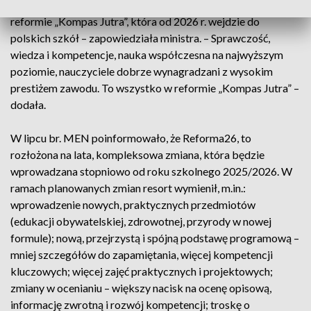
najlepsza w Europie i na świecie. I to się wydarzy dzięki
reformie „Kompas Jutra”, która od 2026 r. wejdzie do
polskich szkół – zapowiedziała ministra. – Sprawczość,
wiedza i kompetencje, nauka współczesna na najwyższym
poziomie, nauczyciele dobrze wynagradzani z wysokim
prestiżem zawodu. To wszystko w reformie „Kompas Jutra” –
dodała.
W lipcu br. MEN poinformowało, że Reforma26, to
rozłożona na lata, kompleksowa zmiana, która będzie
wprowadzana stopniowo od roku szkolnego 2025/2026. W
ramach planowanych zmian resort wymienił, m.in.:
wprowadzenie nowych, praktycznych przedmiotów
(edukacji obywatelskiej, zdrowotnej, przyrody w nowej
formule); nową, przejrzystą i spójną podstawę programową –
mniej szczegółów do zapamiętania, więcej kompetencji
kluczowych; więcej zajęć praktycznych i projektowych;
zmiany w ocenianiu – większy nacisk na ocenę opisową,
informację zwrotną i rozwój kompetencji; troskę o