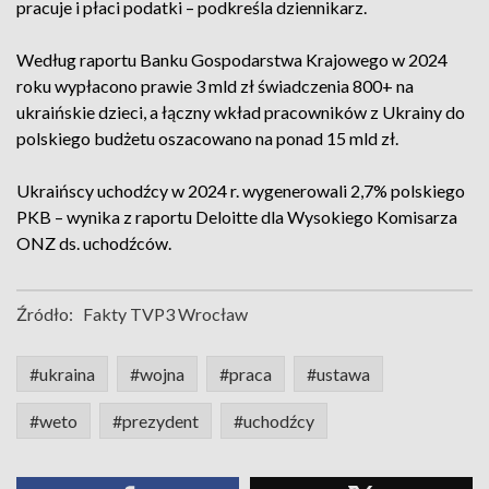
pracuje i płaci podatki – podkreśla dziennikarz.
Według raportu Banku Gospodarstwa Krajowego w 2024
roku wypłacono prawie 3 mld zł świadczenia 800+ na
ukraińskie dzieci, a łączny wkład pracowników z Ukrainy do
polskiego budżetu oszacowano na ponad 15 mld zł.
Ukraińscy uchodźcy w 2024 r. wygenerowali 2,7% polskiego
PKB – wynika z raportu Deloitte dla Wysokiego Komisarza
ONZ ds. uchodźców.
Źródło:
Fakty TVP3 Wrocław
#ukraina
#wojna
#praca
#ustawa
#weto
#prezydent
#uchodźcy