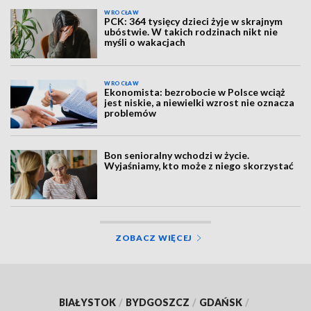
WROCŁAW
PCK: 364 tysięcy dzieci żyje w skrajnym
ubóstwie. W takich rodzinach nikt nie
myśli o wakacjach
WROCŁAW
Ekonomista: bezrobocie w Polsce wciąż
jest niskie, a niewielki wzrost nie oznacza
problemów
Bon senioralny wchodzi w życie.
Wyjaśniamy, kto może z niego skorzystać
ZOBACZ WIĘCEJ
BIAŁYSTOK
/
BYDGOSZCZ
/
GDAŃSK
/