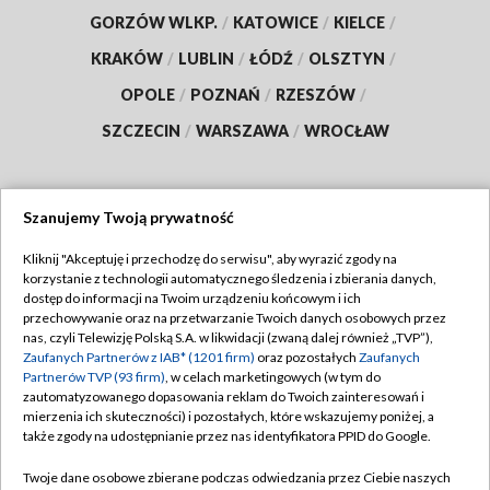
GORZÓW WLKP.
/
KATOWICE
/
KIELCE
/
KRAKÓW
/
LUBLIN
/
ŁÓDŹ
/
OLSZTYN
/
OPOLE
/
POZNAŃ
/
RZESZÓW
/
SZCZECIN
/
WARSZAWA
/
WROCŁAW
Szanujemy Twoją prywatność
Dołącz do nas:
Kliknij "Akceptuję i przechodzę do serwisu", aby wyrazić zgody na
korzystanie z technologii automatycznego śledzenia i zbierania danych,
TVP
dostęp do informacji na Twoim urządzeniu końcowym i ich
Abonament TVP
przechowywanie oraz na przetwarzanie Twoich danych osobowych przez
Regulamin TVP
nas, czyli Telewizję Polską S.A. w likwidacji (zwaną dalej również „TVP”),
Emisja w TVP
Polityka prywatności
Zaufanych Partnerów z IAB* (1201 firm)
oraz pozostałych
Zaufanych
Partnerów TVP (93 firm)
, w celach marketingowych (w tym do
Centrum informacji TVP
Moje zgody
zautomatyzowanego dopasowania reklam do Twoich zainteresowań i
mierzenia ich skuteczności) i pozostałych, które wskazujemy poniżej, a
Naziemna Telewizja Cyfrowa
Pomoc
także zgody na udostępnianie przez nas identyfikatora PPID do Google.
Sklep TVP
Biuro reklamy
Twoje dane osobowe zbierane podczas odwiedzania przez Ciebie naszych