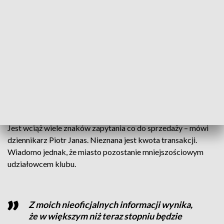
Decyzja została podjęta jednogłośnie. Radny, który w komisji
pracował, podkreśla, że nie jest to oferta idealna, ale
sprzedaż jest konieczna.
– Te oferty były na stole. Alternatywą było wstrzymanie
prywatyzacji. Trzeba dać szansę panu Iwańskiemu –
przekonuje Łukasz Kasztelowicz, radny z ramienia klubu
Prawa i Sprawiedliwości.
Jest wciąż wiele znaków zapytania co do sprzedaży – mówi
dziennikarz Piotr Janas. Nieznana jest kwota transakcji.
Wiadomo jednak, że miasto pozostanie mniejszościowym
udziałowcem klubu.
Z moich nieoficjalnych informacji wynika,
że w większym niż teraz stopniu będzie