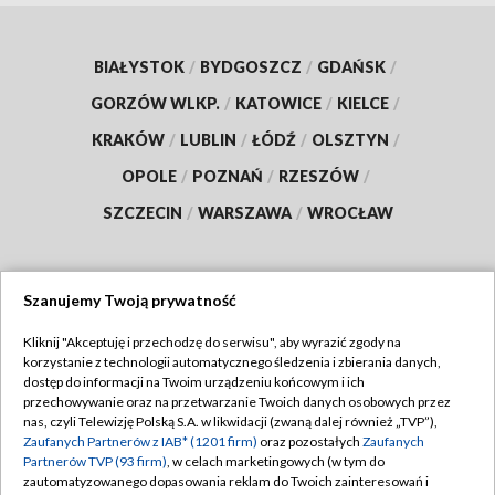
BIAŁYSTOK
/
BYDGOSZCZ
/
GDAŃSK
/
GORZÓW WLKP.
/
KATOWICE
/
KIELCE
/
KRAKÓW
/
LUBLIN
/
ŁÓDŹ
/
OLSZTYN
/
OPOLE
/
POZNAŃ
/
RZESZÓW
/
SZCZECIN
/
WARSZAWA
/
WROCŁAW
Szanujemy Twoją prywatność
Dołącz do nas:
Kliknij "Akceptuję i przechodzę do serwisu", aby wyrazić zgody na
korzystanie z technologii automatycznego śledzenia i zbierania danych,
TVP
dostęp do informacji na Twoim urządzeniu końcowym i ich
Abonament TVP
przechowywanie oraz na przetwarzanie Twoich danych osobowych przez
Regulamin TVP
nas, czyli Telewizję Polską S.A. w likwidacji (zwaną dalej również „TVP”),
Emisja w TVP
Polityka prywatności
Zaufanych Partnerów z IAB* (1201 firm)
oraz pozostałych
Zaufanych
Partnerów TVP (93 firm)
, w celach marketingowych (w tym do
Centrum informacji TVP
Moje zgody
zautomatyzowanego dopasowania reklam do Twoich zainteresowań i