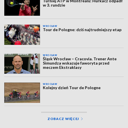
Turniej ATP w Montrealu: Hurkacz odpadł
w 3. rundzie
WROCŁAW
Tour de Pologne: dziś najtrudniejszy etap
WROCŁAW
Śląsk Wrocław – Cracovia. Trener Ante
Simundza wskazuje faworyta przed
meczem Ekstraklasy
WROCŁAW
Kolejny dzień Tour de Pologne
ZOBACZ WIĘCEJ