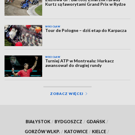
Kurtz są faworytami Grand Prix w Rydze
WROCŁAW
Tour de Pologne – dziś etap do Karpacza
WROCŁAW
Turniej ATP w Montrealu: Hurkacz
awansował do drugiej rundy
ZOBACZ WIĘCEJ
BIAŁYSTOK
/
BYDGOSZCZ
/
GDAŃSK
/
GORZÓW WLKP.
/
KATOWICE
/
KIELCE
/