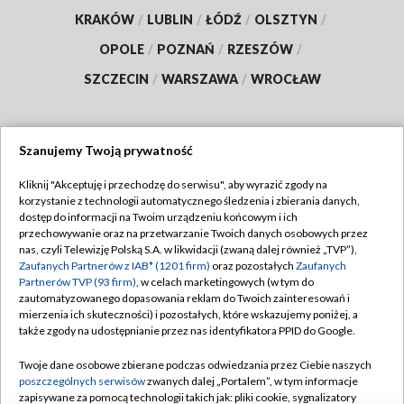
KRAKÓW
/
LUBLIN
/
ŁÓDŹ
/
OLSZTYN
/
OPOLE
/
POZNAŃ
/
RZESZÓW
/
SZCZECIN
/
WARSZAWA
/
WROCŁAW
Szanujemy Twoją prywatność
Dołącz do nas:
Kliknij "Akceptuję i przechodzę do serwisu", aby wyrazić zgody na
korzystanie z technologii automatycznego śledzenia i zbierania danych,
TVP
dostęp do informacji na Twoim urządzeniu końcowym i ich
Abonament TVP
przechowywanie oraz na przetwarzanie Twoich danych osobowych przez
Regulamin TVP
nas, czyli Telewizję Polską S.A. w likwidacji (zwaną dalej również „TVP”),
Emisja w TVP
Polityka prywatności
Zaufanych Partnerów z IAB* (1201 firm)
oraz pozostałych
Zaufanych
Partnerów TVP (93 firm)
, w celach marketingowych (w tym do
Centrum informacji TVP
Moje zgody
zautomatyzowanego dopasowania reklam do Twoich zainteresowań i
mierzenia ich skuteczności) i pozostałych, które wskazujemy poniżej, a
Naziemna Telewizja Cyfrowa
Pomoc
także zgody na udostępnianie przez nas identyfikatora PPID do Google.
Sklep TVP
Biuro reklamy
Twoje dane osobowe zbierane podczas odwiedzania przez Ciebie naszych
Rada Programowa
Kontakt
poszczególnych serwisów
zwanych dalej „Portalem”, w tym informacje
zapisywane za pomocą technologii takich jak: pliki cookie, sygnalizatory