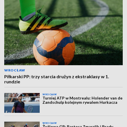
WROCŁAW
Piłkarski PP: trzy starcia drużyn z ekstraklasy w 1.
rundzie
WROCŁAW
Turniej ATP w Montrealu: Holender van de
Zandschulp kolejnym rywalem Hurkacza
WROCŁAW
Żużlowa GP: Bartosz Zmarzlik i Brady