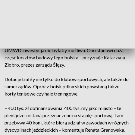
Dolnośląskiego wkrótce zasoby klubu powiększą się o
kolejne boisko.
– To wsparcie jest niesamowicie ważne i umożliwia
rozpoczęcie inwestycji, czyli budowę nowego boiska na
wrocławskich Kłokoczycach. Bez tego wsparcia ze strony
UMWD inwestycja nie byłaby możliwa. Ono stanowi dużą
część kosztów budowy tego boiska – przyznaje Katarzyna
Ziobro, prezes zarządu Ślęzy.
Dotacje trafiły nie tylko do klubów sportowych, ale także do
samorządów. Oprócz boisk piłkarskich powstaną także
korty tenisowe czy hale treningowe.
– 400 tys. zł dofinansowania, 400 tys. my jako miasto – te
pieniądze zostaną przeznaczone na stajnię sportową. Tam
przebywa 40 koni, które biorą udział w zawodach w różnych
dyscyplinach jeździeckich – komentuje Renata Granowska,