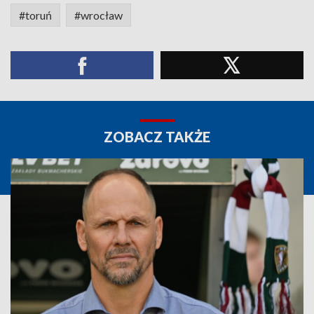
#toruń
#wrocław
ZOBACZ TAKŻE