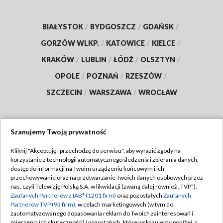
BIAŁYSTOK
/
BYDGOSZCZ
/
GDAŃSK
/
GORZÓW WLKP.
/
KATOWICE
/
KIELCE
/
KRAKÓW
/
LUBLIN
/
ŁÓDŹ
/
OLSZTYN
/
OPOLE
/
POZNAŃ
/
RZESZÓW
/
SZCZECIN
/
WARSZAWA
/
WROCŁAW
Szanujemy Twoją prywatność
Dołącz do nas:
Kliknij "Akceptuję i przechodzę do serwisu", aby wyrazić zgody na
korzystanie z technologii automatycznego śledzenia i zbierania danych,
TVP
dostęp do informacji na Twoim urządzeniu końcowym i ich
Abonament TVP
przechowywanie oraz na przetwarzanie Twoich danych osobowych przez
Regulamin TVP
nas, czyli Telewizję Polską S.A. w likwidacji (zwaną dalej również „TVP”),
Emisja w TVP
Polityka prywatności
Zaufanych Partnerów z IAB* (1201 firm)
oraz pozostałych
Zaufanych
Partnerów TVP (93 firm)
, w celach marketingowych (w tym do
Centrum informacji TVP
Moje zgody
zautomatyzowanego dopasowania reklam do Twoich zainteresowań i
mierzenia ich skuteczności) i pozostałych, które wskazujemy poniżej, a