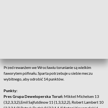
Problem z taśmą powtórzył się także w biegu 14.
W wyścigach nominowanych torunianie zdobyli łącznie 5
punktów, a goście 7, co przełożyło się na ostateczny rezultat
52:38. Najlepiej punktował w zespole gospodarzy Michelsen,
który przywiózł 13 „oczek”. W zespole gości walkę w Toruniu
nawiązali tylko Artiom Łaguta - 11 punktów i Kurtz - 9
„oczek”, w tym niezwykle ważne cztery w biegach
nominowanych.
Przed rewanżem we Wrocławiu torunianie są wielkim
faworytem pófinału. Sparta potrzebuje u siebie meczu
wybitnego, aby odrobić 14 punktów.
Punkty:
Pres Grupa Deweloperska Toruń:
Mikkel Michelsen 13
(3,2,3,3,2),Emil Sajfutdinow 11 (1,3,3,2,2), Robert Lambert 10
(3,3,3,1,0),Patryk Dudek 8 (3,2,1,1,1)Antoni Kawczyński 6