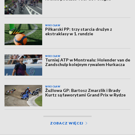
WROCŁAW
Piłkarski PP: trzy starcia drużyn z
ekstraklasy w 1. rundzie
WROCŁAW
Turniej ATP w Montrealu: Holender van de
Zandschulp kolejnym rywalem Hurkacza
WROCŁAW
Żużlowa GP: Bartosz Zmarzlik i Brady
Kurtz są faworytami Grand Prix w Rydze
ZOBACZ WIĘCEJ