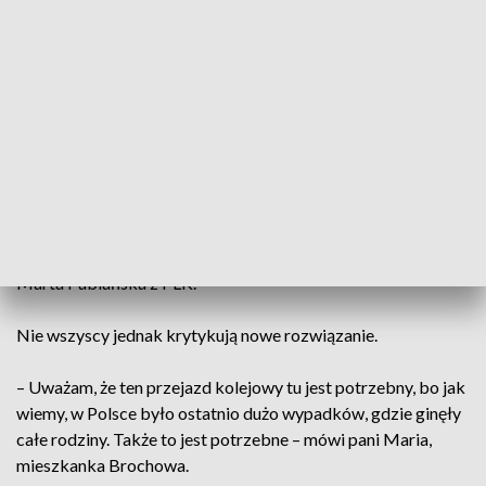
Jaworska z Urzędu Miejskiego Wrocławia.
Ponieważ odległość między torami a drogą jest zbyt mała,
jedynym możliwym rozwiązaniem było zamontowanie
rogatek i świateł na ul. Wiaduktowej.
– Można sobie wyobrazić, że wyjeżdża jakiś duży samochód z
tych działek, lub z jakąś przyczepą, i on po prostu utknie,
jeżeli w tym czasie będzie jechał pociąg. Rogatki zaczną
opadać i tak naprawdę zatrzymają się na nim – tłumaczy
Marta Pabiańska z PLK.
Nie wszyscy jednak krytykują nowe rozwiązanie.
– Uważam, że ten przejazd kolejowy tu jest potrzebny, bo jak
wiemy, w Polsce było ostatnio dużo wypadków, gdzie ginęły
całe rodziny. Także to jest potrzebne – mówi pani Maria,
mieszkanka Brochowa.