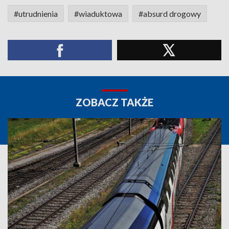
#utrudnienia
#wiaduktowa
#absurd drogowy
ZOBACZ TAKŻE