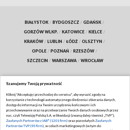
BIAŁYSTOK
/
BYDGOSZCZ
/
GDAŃSK
/
GORZÓW WLKP.
/
KATOWICE
/
KIELCE
/
KRAKÓW
/
LUBLIN
/
ŁÓDŹ
/
OLSZTYN
/
OPOLE
/
POZNAŃ
/
RZESZÓW
/
SZCZECIN
/
WARSZAWA
/
WROCŁAW
Szanujemy Twoją prywatność
Dołącz do nas:
Kliknij "Akceptuję i przechodzę do serwisu", aby wyrazić zgody na
korzystanie z technologii automatycznego śledzenia i zbierania danych,
TVP
dostęp do informacji na Twoim urządzeniu końcowym i ich
Abonament TVP
przechowywanie oraz na przetwarzanie Twoich danych osobowych przez
Regulamin TVP
nas, czyli Telewizję Polską S.A. w likwidacji (zwaną dalej również „TVP”),
Emisja w TVP
Polityka prywatności
Zaufanych Partnerów z IAB* (1201 firm)
oraz pozostałych
Zaufanych
Partnerów TVP (93 firm)
, w celach marketingowych (w tym do
Centrum informacji TVP