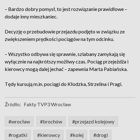
– Bardzo dobry pomysł, to jest rozwiązanie prawidłowe –
dodaje inny mieszkaniec.
Decyzję o przebudowie przejazdu podjęto w związku ze
zwiększeniem prędkości pociągów na tym odcinku.
– Wszystko odbywa się sprawnie, szlabany zamykają się
wyłącznie na najkrótszy możliwy czas. Pociąg przejeżdża i
kierowcy mogą dalej jechać – zapewnia Marta Pabiańska.
Tędy kursują m.in. pociągi do Kłodzka, Strzelina i Pragi.
Źródło:
Fakty TVP3 Wrocław
#wrocław
#brochów
#przejazd kolejowy
#rogatki
#kierowcy
#kolej
#drogi