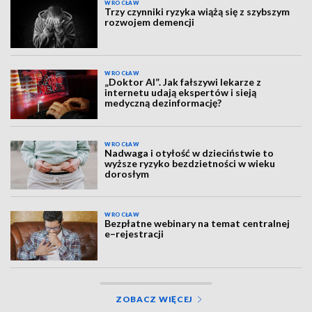
WROCŁAW
Trzy czynniki ryzyka wiążą się z szybszym
rozwojem demencji
WROCŁAW
„Doktor AI”. Jak fałszywi lekarze z
internetu udają ekspertów i sieją
medyczną dezinformację?
WROCŁAW
Nadwaga i otyłość w dzieciństwie to
wyższe ryzyko bezdzietności w wieku
dorosłym
WROCŁAW
Bezpłatne webinary na temat centralnej
e–rejestracji
ZOBACZ WIĘCEJ