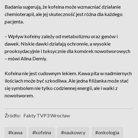
Badania sugerują, że kofeina może wzmacniać działanie
chemioterapii, ale jej skuteczność jest różna dla każdego
pacjenta.
– Wpływ kofeiny zależy od metabolizmu oraz genów i
dawek. Niskie dawki działają ochronnie, a wysokie
prooksydacyjnie i toksycznie dla komórek nowotworowych
– mówi Alina Demiy.
Kofeina nie jest cudownym lekiem. Kawa pita w nadmiernych
ilościach może być szkodliwa. Ale jedna filiżanka może stać
się symbolem nie tylko codziennej energii, ale i walki z
nowotworem.
Źródło:
Fakty TVP3 Wrocław
#kawa
#kofeina
#naukowcy
#onkologia