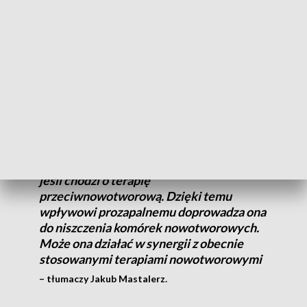
działo. Ja też piję codziennie kawę, nawet dwie – twierdzi
Elżbieta Kula, pacjentka Onkologiczna.
W przyszłości może stać się istotnym elementem terapii
onkologicznych, choć nie w formie kawy, a precyzyjnie
dawkowanego preparatu.
W tym momencie kofeina wykazuje
wpływ prozapalny, który jest pożądany,
jeśli chodzi o terapię
przeciwnowotworową. Dzięki temu
wpływowi prozapalnemu doprowadza ona
do niszczenia komórek nowotworowych.
Może ona działać w synergii z obecnie
stosowanymi terapiami nowotworowymi
– tłumaczy Jakub Mastalerz.