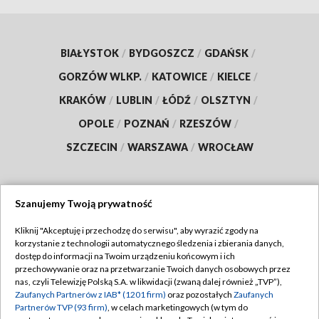
BIAŁYSTOK
/
BYDGOSZCZ
/
GDAŃSK
/
GORZÓW WLKP.
/
KATOWICE
/
KIELCE
/
KRAKÓW
/
LUBLIN
/
ŁÓDŹ
/
OLSZTYN
/
OPOLE
/
POZNAŃ
/
RZESZÓW
/
SZCZECIN
/
WARSZAWA
/
WROCŁAW
Szanujemy Twoją prywatność
Dołącz do nas:
Kliknij "Akceptuję i przechodzę do serwisu", aby wyrazić zgody na
korzystanie z technologii automatycznego śledzenia i zbierania danych,
TVP
dostęp do informacji na Twoim urządzeniu końcowym i ich
Abonament TVP
przechowywanie oraz na przetwarzanie Twoich danych osobowych przez
Regulamin TVP
nas, czyli Telewizję Polską S.A. w likwidacji (zwaną dalej również „TVP”),
Emisja w TVP
Polityka prywatności
Zaufanych Partnerów z IAB* (1201 firm)
oraz pozostałych
Zaufanych
Partnerów TVP (93 firm)
, w celach marketingowych (w tym do
Centrum informacji TVP
Moje zgody