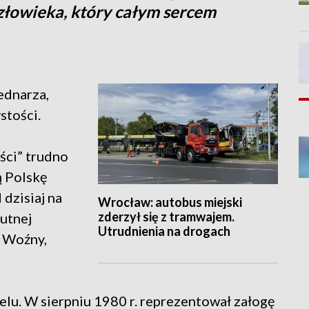
złowieka, który całym sercem
Bednarza,
stości.
ści” trudno
ą Polskę
dzisiaj na
Wrocław: autobus miejski
zderzył się z tramwajem.
lutnej
Utrudnienia na drogach
d Woźny,
lu. W sierpniu 1980 r. reprezentował załogę