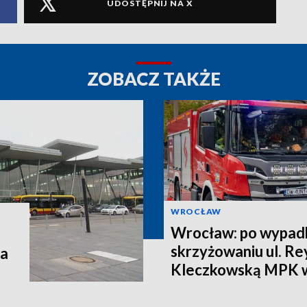
UDOSTĘPNIJ NA X
ZOBACZ TAKŻE
WROCŁAW
Wrocław: po wypad
skrzyżowaniu ul. R
ja
Kleczkowską MPK 
objazdy