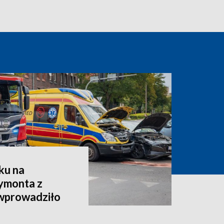
ku na
eymonta z
wprowadziło