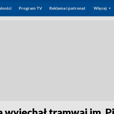
lności
Program TV
Reklama i patronat
Więcej
 wyjechał tramwaj im. P