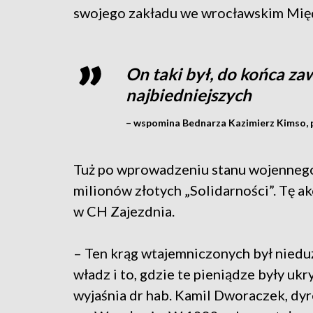
swojego zakładu we wrocławskim Mię
On taki był, do końca zaw
najbiedniejszych
– wspomina Bednarza Kazimierz Kimso, p
Tuż po wprowadzeniu stanu wojennego b
milionów złotych „Solidarności”. Tę a
w CH Zajezdnia.
– Ten krąg wtajemniczonych był nieduży
władz i to, gdzie te pieniądze były uk
wyjaśnia dr hab. Kamil Dworaczek, dy