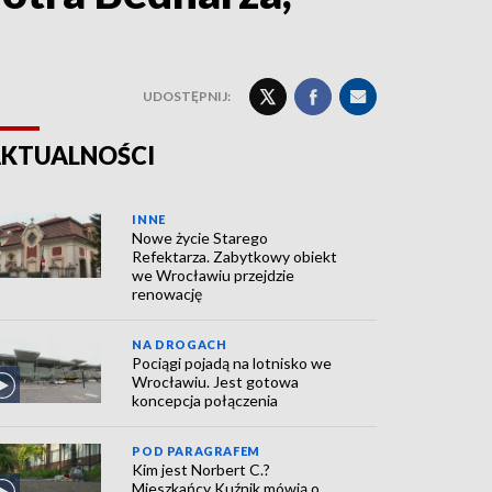
UDOSTĘPNIJ:
KTUALNOŚCI
INNE
Nowe życie Starego
Refektarza. Zabytkowy obiekt
we Wrocławiu przejdzie
renowację
NA DROGACH
Pociągi pojadą na lotnisko we
Wrocławiu. Jest gotowa
koncepcja połączenia
POD PARAGRAFEM
Kim jest Norbert C.?
Mieszkańcy Kuźnik mówią o