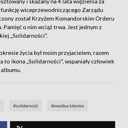
ztowany i skazany na 4 lata więzienia za
ił funkcję wiceprzewodniczącego Zarządu
aczony został Krzyżem Komandorskim Orderu
 Pamięć o nim wciąż trwa. Jest jednym z
ej „Solidarności”.
okresie życia był moim przyjacielem, razem
a to ikona „Solidarności”, wspaniały człowiek
 albumu.
#solidarność
#ewelina klemke