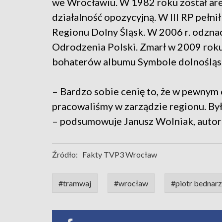
we Wrocławiu. W 1982 roku został ares
działalność opozycyjną. W III RP pełn
Regionu Dolny Śląsk. W 2006 r. odzn
Odrodzenia Polski. Zmarł w 2009 roku.
bohaterów albumu Symbole dolnośląski
– Bardzo sobie cenię to, że w pewnym 
pracowaliśmy w zarządzie regionu. Był
– podsumowuje Janusz Wolniak, autor
Źródło:
Fakty TVP3 Wrocław
#tramwaj
#wrocław
#piotr bednarz