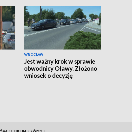
WROCŁAW
Jest ważny krok w sprawie
obwodnicy Oławy. Złożono
wniosek o decyzję
środowiskową
KÓW
/
LUBLIN
/
ŁÓDŹ
/