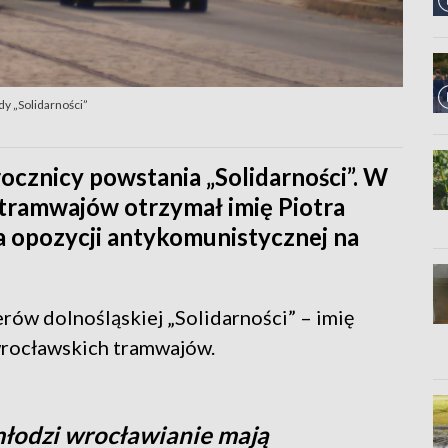
dy „Solidarności”
ocznicy powstania „Solidarności”. W
 tramwajów otrzymał imię Piotra
a opozycji antykomunistycznej na
erów dolnośląskiej „Solidarności” – imię
 wrocławskich tramwajów.
 młodzi wrocławianie mają