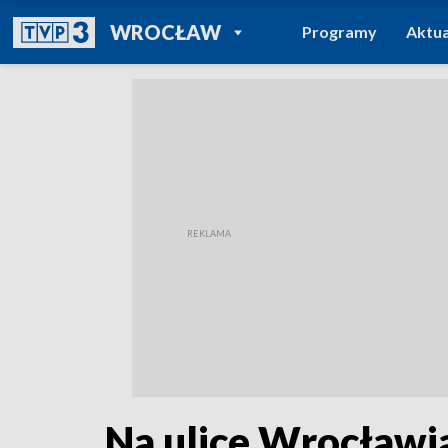
POWRÓT DO
WROCŁAW
Programy
Aktua
TVP REGIONY
Na ulice Wrocławia