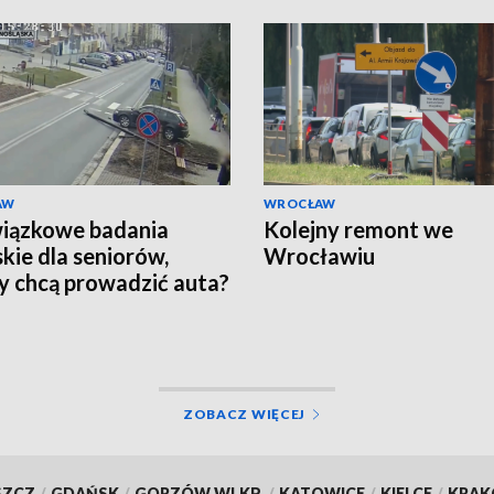
AW
WROCŁAW
iązkowe badania
Kolejny remont we
skie dla seniorów,
Wrocławiu
y chcą prowadzić auta?
ZOBACZ WIĘCEJ
SZCZ
/
GDAŃSK
/
GORZÓW WLKP.
/
KATOWICE
/
KIELCE
/
KRA