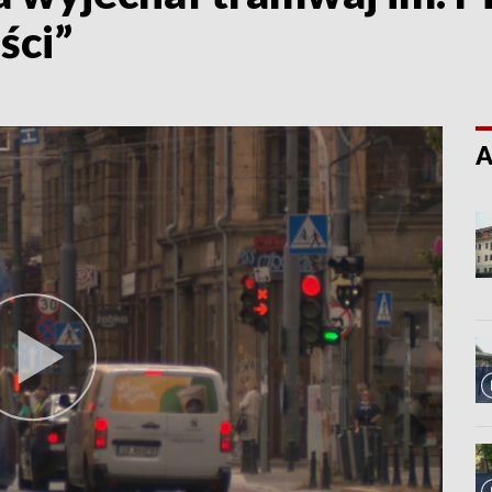
ści”
A