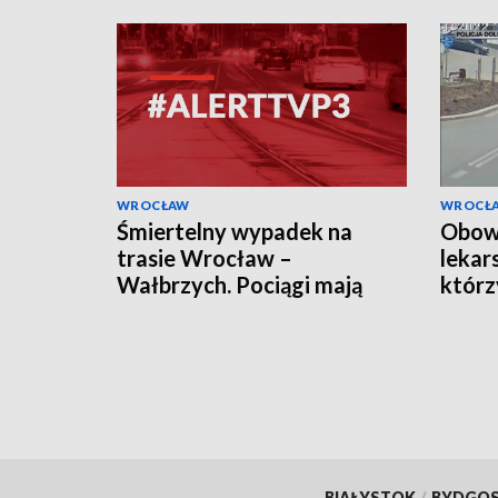
WROCŁAW
WROCŁ
Śmiertelny wypadek na
Obow
trasie Wrocław –
lekar
Wałbrzych. Pociągi mają
którz
opóźnienia
BIAŁYSTOK
/
BYDGO