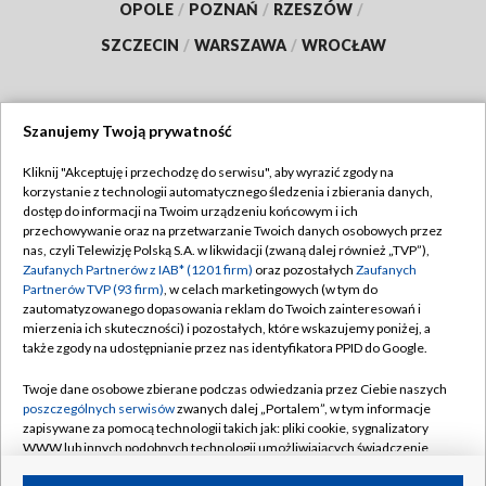
OPOLE
/
POZNAŃ
/
RZESZÓW
/
SZCZECIN
/
WARSZAWA
/
WROCŁAW
Szanujemy Twoją prywatność
Dołącz do nas:
Kliknij "Akceptuję i przechodzę do serwisu", aby wyrazić zgody na
korzystanie z technologii automatycznego śledzenia i zbierania danych,
TVP
dostęp do informacji na Twoim urządzeniu końcowym i ich
Abonament TVP
przechowywanie oraz na przetwarzanie Twoich danych osobowych przez
Regulamin TVP
nas, czyli Telewizję Polską S.A. w likwidacji (zwaną dalej również „TVP”),
Emisja w TVP
Polityka prywatności
Zaufanych Partnerów z IAB* (1201 firm)
oraz pozostałych
Zaufanych
Partnerów TVP (93 firm)
, w celach marketingowych (w tym do
Centrum informacji TVP
Moje zgody
zautomatyzowanego dopasowania reklam do Twoich zainteresowań i
mierzenia ich skuteczności) i pozostałych, które wskazujemy poniżej, a
Naziemna Telewizja Cyfrowa
Pomoc
także zgody na udostępnianie przez nas identyfikatora PPID do Google.
Sklep TVP
Biuro reklamy
Twoje dane osobowe zbierane podczas odwiedzania przez Ciebie naszych
Rada Programowa
Kontakt
poszczególnych serwisów
zwanych dalej „Portalem”, w tym informacje
zapisywane za pomocą technologii takich jak: pliki cookie, sygnalizatory
System NOS
WWW lub innych podobnych technologii umożliwiających świadczenie
dopasowanych i bezpiecznych usług, personalizację treści oraz reklam,
Informacje o nadawcy
Kanały