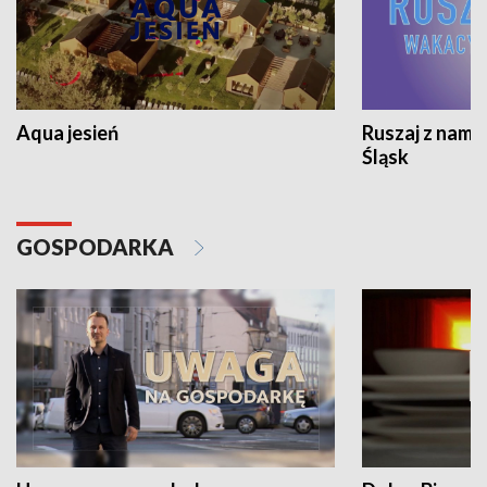
Aqua jesień
Ruszaj z nami
Śląsk
GOSPODARKA