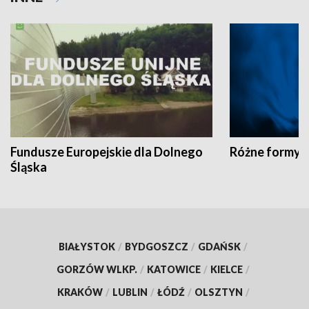
Fundusze Europejskie dla Dolnego
Różne formy t
Śląska
BIAŁYSTOK
/
BYDGOSZCZ
/
GDAŃSK
/
GORZÓW WLKP.
/
KATOWICE
/
KIELCE
/
KRAKÓW
/
LUBLIN
/
ŁÓDŹ
/
OLSZTYN
/