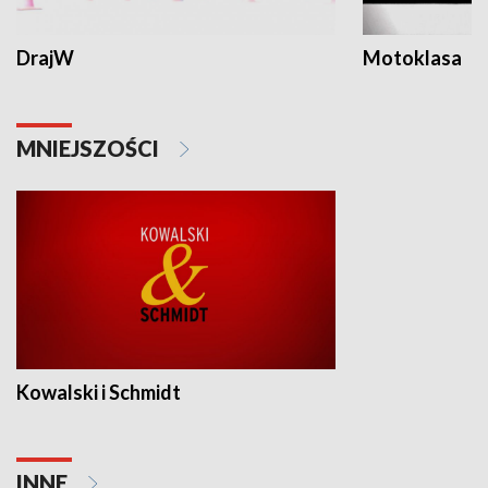
DrajW
Motoklasa
MNIEJSZOŚCI
Kowalski i Schmidt
INNE