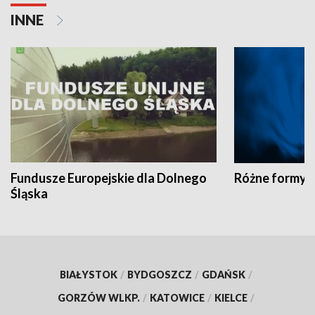
INNE
Fundusze Europejskie dla Dolnego
Różne formy t
Śląska
BIAŁYSTOK
/
BYDGOSZCZ
/
GDAŃSK
/
GORZÓW WLKP.
/
KATOWICE
/
KIELCE
/