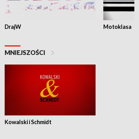
DrajW
Motoklasa
MNIEJSZOŚCI
Kowalski i Schmidt