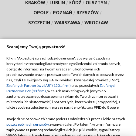
KRAKÓW
/
LUBLIN
/
ŁÓDŹ
/
OLSZTYN
/
OPOLE
/
POZNAŃ
/
RZESZÓW
/
SZCZECIN
/
WARSZAWA
/
WROCŁAW
Szanujemy Twoją prywatność
Dołącz do nas:
Kliknij "Akceptuję i przechodzę do serwisu", aby wyrazić zgody na
korzystanie z technologii automatycznego śledzenia i zbierania danych,
TVP
dostęp do informacji na Twoim urządzeniu końcowym i ich
Abonament TVP
przechowywanie oraz na przetwarzanie Twoich danych osobowych przez
Regulamin TVP
nas, czyli Telewizję Polską S.A. w likwidacji (zwaną dalej również „TVP”),
Emisja w TVP
Polityka prywatności
Zaufanych Partnerów z IAB* (1201 firm)
oraz pozostałych
Zaufanych
Partnerów TVP (93 firm)
, w celach marketingowych (w tym do
Centrum informacji TVP
Moje zgody
zautomatyzowanego dopasowania reklam do Twoich zainteresowań i
mierzenia ich skuteczności) i pozostałych, które wskazujemy poniżej, a
Naziemna Telewizja Cyfrowa
Pomoc
także zgody na udostępnianie przez nas identyfikatora PPID do Google.
Sklep TVP
Biuro reklamy
Twoje dane osobowe zbierane podczas odwiedzania przez Ciebie naszych
Rada Programowa
Kontakt
poszczególnych serwisów
zwanych dalej „Portalem”, w tym informacje
zapisywane za pomocą technologii takich jak: pliki cookie, sygnalizatory
System NOS
WWW lub innych podobnych technologii umożliwiających świadczenie