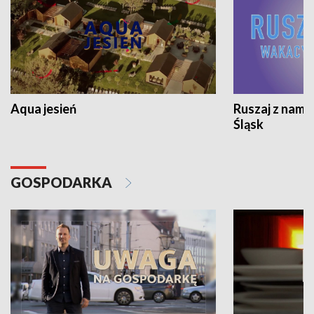
Aqua jesień
Ruszaj z nami
Śląsk
GOSPODARKA