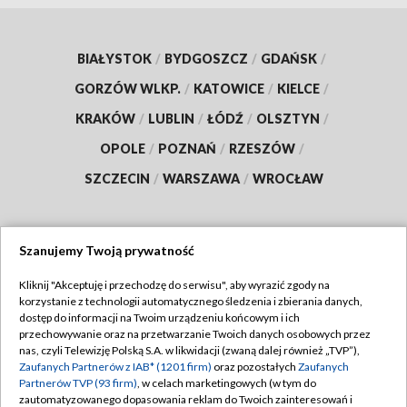
BIAŁYSTOK
/
BYDGOSZCZ
/
GDAŃSK
/
GORZÓW WLKP.
/
KATOWICE
/
KIELCE
/
KRAKÓW
/
LUBLIN
/
ŁÓDŹ
/
OLSZTYN
/
OPOLE
/
POZNAŃ
/
RZESZÓW
/
SZCZECIN
/
WARSZAWA
/
WROCŁAW
Szanujemy Twoją prywatność
Dołącz do nas:
Kliknij "Akceptuję i przechodzę do serwisu", aby wyrazić zgody na
korzystanie z technologii automatycznego śledzenia i zbierania danych,
TVP
dostęp do informacji na Twoim urządzeniu końcowym i ich
Abonament TVP
przechowywanie oraz na przetwarzanie Twoich danych osobowych przez
Regulamin TVP
nas, czyli Telewizję Polską S.A. w likwidacji (zwaną dalej również „TVP”),
Emisja w TVP
Polityka prywatności
Zaufanych Partnerów z IAB* (1201 firm)
oraz pozostałych
Zaufanych
Partnerów TVP (93 firm)
, w celach marketingowych (w tym do
Centrum informacji TVP
Moje zgody
zautomatyzowanego dopasowania reklam do Twoich zainteresowań i