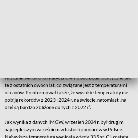
Według klimatologa w czwartek i piątek (21 i 22 sierpnia) do
Polski napłynie masa powietrza z północy, która przyniesie
deszcz, szczególnie we wschodniej części kraju. - Poza tym
będzie chłodno i słonecznie. Nastąpi pewna ulga od upałów.
Nie powinniśmy spodziewać się dużych wzrostów
temperatur w perspektywie najbliższych pięciu dni - ocenił.
We wrześniu również ciepło
Chojnicki powiedział także, że na przełomie sierpnia i
września warunki klimatyczne w Polsce będą identyczne jak
te z ostatnich dwóch lat, co związane jest z temperaturami
oceanów. Poinformował także, że wysokie temperatury nie
pobiją rekordów z 2023 i 2024 r. na świecie, natomiast „na
dziś są bardzo zbliżone do tych z 2022 r.”.
Jak wynika z danych IMGW, wrzesień 2024 r. był drugim
najcieplejszym wrześniem w historii pomiarów w Polsce.
Najwyższa temperatura wyniosła wtedy 33,5 st. C i została