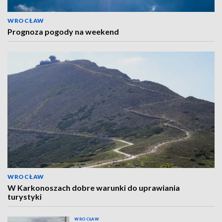
WROCŁAW
Prognoza pogody na weekend
WROCŁAW
W Karkonoszach dobre warunki do uprawiania
turystyki
WROCŁAW