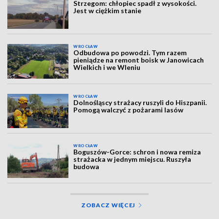
Strzegom: chłopiec spadł z wysokości.
Jest w ciężkim stanie
WROCŁAW
Odbudowa po powodzi. Tym razem
pieniądze na remont boisk w Janowicach
Wielkich i we Wleniu
WROCŁAW
Dolnośląscy strażacy ruszyli do Hiszpanii.
Pomogą walczyć z pożarami lasów
WROCŁAW
Boguszów-Gorce: schron i nowa remiza
strażacka w jednym miejscu. Ruszyła
budowa
ZOBACZ WIĘCEJ