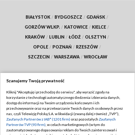
BIAŁYSTOK
/
BYDGOSZCZ
/
GDAŃSK
/
GORZÓW WLKP.
/
KATOWICE
/
KIELCE
/
KRAKÓW
/
LUBLIN
/
ŁÓDŹ
/
OLSZTYN
/
OPOLE
/
POZNAŃ
/
RZESZÓW
/
SZCZECIN
/
WARSZAWA
/
WROCŁAW
Szanujemy Twoją prywatność
Dołącz do nas:
Kliknij "Akceptuję i przechodzę do serwisu", aby wyrazić zgody na
korzystanie z technologii automatycznego śledzenia i zbierania danych,
TVP
dostęp do informacji na Twoim urządzeniu końcowym i ich
Abonament TVP
przechowywanie oraz na przetwarzanie Twoich danych osobowych przez
Regulamin TVP
nas, czyli Telewizję Polską S.A. w likwidacji (zwaną dalej również „TVP”),
Emisja w TVP
Polityka prywatności
Zaufanych Partnerów z IAB* (1201 firm)
oraz pozostałych
Zaufanych
Partnerów TVP (93 firm)
, w celach marketingowych (w tym do
Centrum informacji TVP
Moje zgody
zautomatyzowanego dopasowania reklam do Twoich zainteresowań i