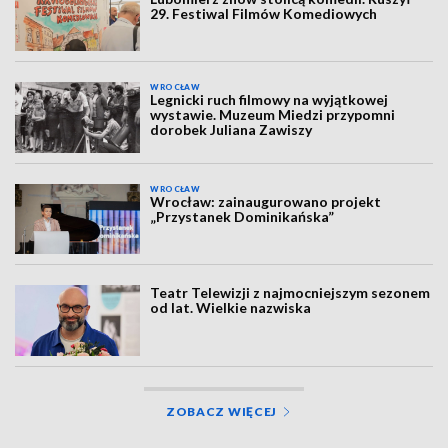
29. Festiwal Filmów Komediowych
WROCŁAW
Legnicki ruch filmowy na wyjątkowej
wystawie. Muzeum Miedzi przypomni
dorobek Juliana Zawiszy
WROCŁAW
Wrocław: zainaugurowano projekt
„Przystanek Dominikańska”
Teatr Telewizji z najmocniejszym sezonem
od lat. Wielkie nazwiska
ZOBACZ WIĘCEJ