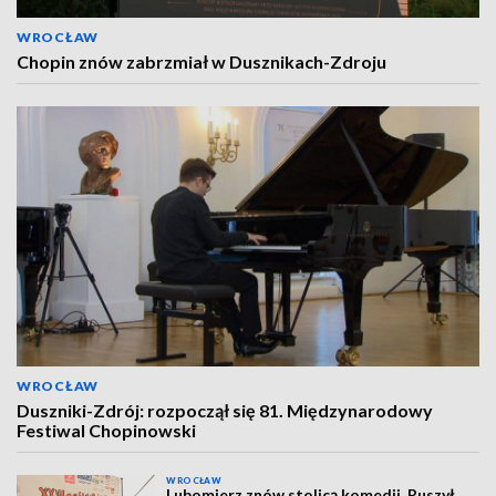
WROCŁAW
Chopin znów zabrzmiał w Dusznikach-Zdroju
WROCŁAW
Duszniki-Zdrój: rozpoczął się 81. Międzynarodowy
Festiwal Chopinowski
WROCŁAW
Lubomierz znów stolicą komedii. Ruszył