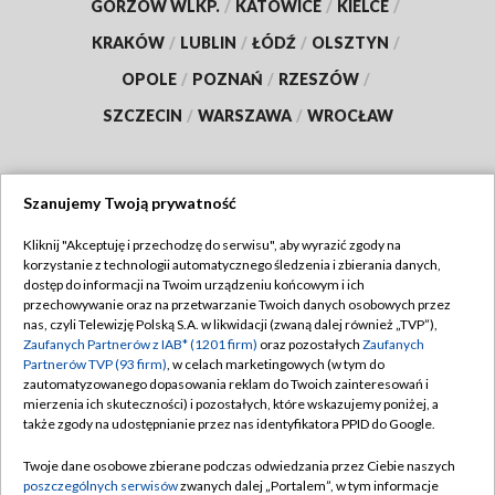
GORZÓW WLKP.
/
KATOWICE
/
KIELCE
/
KRAKÓW
/
LUBLIN
/
ŁÓDŹ
/
OLSZTYN
/
OPOLE
/
POZNAŃ
/
RZESZÓW
/
SZCZECIN
/
WARSZAWA
/
WROCŁAW
Szanujemy Twoją prywatność
Dołącz do nas:
Kliknij "Akceptuję i przechodzę do serwisu", aby wyrazić zgody na
korzystanie z technologii automatycznego śledzenia i zbierania danych,
TVP
dostęp do informacji na Twoim urządzeniu końcowym i ich
Abonament TVP
przechowywanie oraz na przetwarzanie Twoich danych osobowych przez
Regulamin TVP
nas, czyli Telewizję Polską S.A. w likwidacji (zwaną dalej również „TVP”),
Emisja w TVP
Polityka prywatności
Zaufanych Partnerów z IAB* (1201 firm)
oraz pozostałych
Zaufanych
Partnerów TVP (93 firm)
, w celach marketingowych (w tym do
Centrum informacji TVP
Moje zgody
zautomatyzowanego dopasowania reklam do Twoich zainteresowań i
mierzenia ich skuteczności) i pozostałych, które wskazujemy poniżej, a
Naziemna Telewizja Cyfrowa
Pomoc
także zgody na udostępnianie przez nas identyfikatora PPID do Google.
Sklep TVP
Biuro reklamy
Twoje dane osobowe zbierane podczas odwiedzania przez Ciebie naszych
Rada Programowa
Kontakt
poszczególnych serwisów
zwanych dalej „Portalem”, w tym informacje