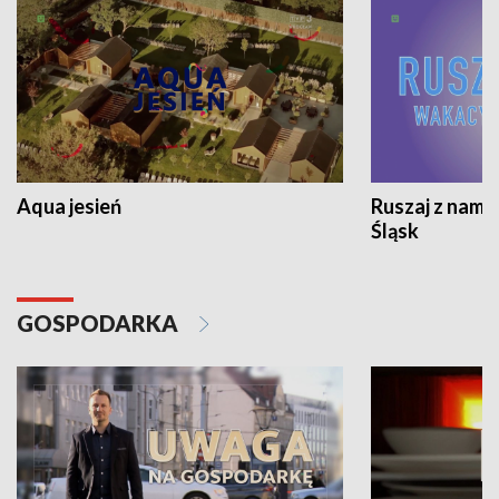
Aqua jesień
Ruszaj z nami
Śląsk
GOSPODARKA