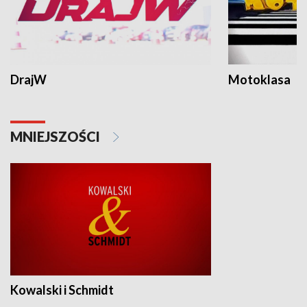
DrajW
Motoklasa
MNIEJSZOŚCI
Kowalski i Schmidt