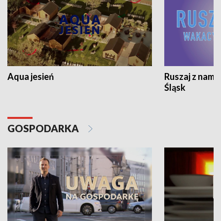
Aqua jesień
Ruszaj z nami
Śląsk
GOSPODARKA