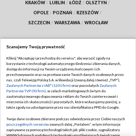
KRAKÓW
/
LUBLIN
/
ŁÓDŹ
/
OLSZTYN
/
OPOLE
/
POZNAŃ
/
RZESZÓW
/
SZCZECIN
/
WARSZAWA
/
WROCŁAW
Szanujemy Twoją prywatność
Dołącz do nas:
Kliknij "Akceptuję i przechodzę do serwisu", aby wyrazić zgody na
korzystanie z technologii automatycznego śledzenia i zbierania danych,
TVP
dostęp do informacji na Twoim urządzeniu końcowym i ich
Abonament TVP
przechowywanie oraz na przetwarzanie Twoich danych osobowych przez
Regulamin TVP
nas, czyli Telewizję Polską S.A. w likwidacji (zwaną dalej również „TVP”),
Emisja w TVP
Polityka prywatności
Zaufanych Partnerów z IAB* (1201 firm)
oraz pozostałych
Zaufanych
Partnerów TVP (93 firm)
, w celach marketingowych (w tym do
Centrum informacji TVP
Moje zgody
zautomatyzowanego dopasowania reklam do Twoich zainteresowań i
mierzenia ich skuteczności) i pozostałych, które wskazujemy poniżej, a
Naziemna Telewizja Cyfrowa
Pomoc
także zgody na udostępnianie przez nas identyfikatora PPID do Google.
Sklep TVP
Biuro reklamy
Twoje dane osobowe zbierane podczas odwiedzania przez Ciebie naszych
Rada Programowa
Kontakt
poszczególnych serwisów
zwanych dalej „Portalem”, w tym informacje
zapisywane za pomocą technologii takich jak: pliki cookie, sygnalizatory
System NOS
WWW lub innych podobnych technologii umożliwiających świadczenie