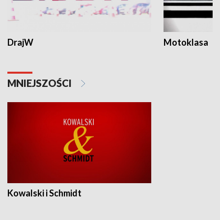
DrajW
Motoklasa
MNIEJSZOŚCI
Kowalski i Schmidt