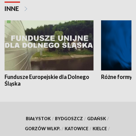
INNE
Fundusze Europejskie dla Dolnego
Różne formy t
Śląska
BIAŁYSTOK
/
BYDGOSZCZ
/
GDAŃSK
/
GORZÓW WLKP.
/
KATOWICE
/
KIELCE
/