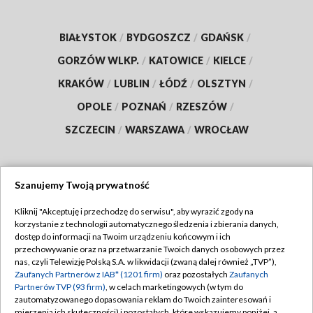
BIAŁYSTOK
/
BYDGOSZCZ
/
GDAŃSK
/
GORZÓW WLKP.
/
KATOWICE
/
KIELCE
/
KRAKÓW
/
LUBLIN
/
ŁÓDŹ
/
OLSZTYN
/
OPOLE
/
POZNAŃ
/
RZESZÓW
/
SZCZECIN
/
WARSZAWA
/
WROCŁAW
Szanujemy Twoją prywatność
Dołącz do nas:
Kliknij "Akceptuję i przechodzę do serwisu", aby wyrazić zgody na
korzystanie z technologii automatycznego śledzenia i zbierania danych,
TVP
dostęp do informacji na Twoim urządzeniu końcowym i ich
Abonament TVP
przechowywanie oraz na przetwarzanie Twoich danych osobowych przez
Regulamin TVP
nas, czyli Telewizję Polską S.A. w likwidacji (zwaną dalej również „TVP”),
Emisja w TVP
Polityka prywatności
Zaufanych Partnerów z IAB* (1201 firm)
oraz pozostałych
Zaufanych
Partnerów TVP (93 firm)
, w celach marketingowych (w tym do
Centrum informacji TVP
Moje zgody
zautomatyzowanego dopasowania reklam do Twoich zainteresowań i
mierzenia ich skuteczności) i pozostałych, które wskazujemy poniżej, a