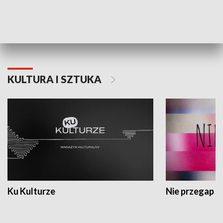
Dlaczego krowa...
Energia Przysz
KULTURA I SZTUKA
Ku Kulturze
Nie przegap