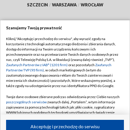
SZCZECIN
/
WARSZAWA
/
WROCŁAW
Szanujemy Twoją prywatność
Dołącz do nas:
Kliknij "Akceptuję i przechodzę do serwisu", aby wyrazić zgody na
korzystanie z technologii automatycznego śledzenia i zbierania danych,
TVP
dostęp do informacji na Twoim urządzeniu końcowym i ich
Abonament TVP
przechowywanie oraz na przetwarzanie Twoich danych osobowych przez
Regulamin TVP
nas, czyli Telewizję Polską S.A. w likwidacji (zwaną dalej również „TVP”),
Emisja w TVP
Polityka prywatności
Zaufanych Partnerów z IAB* (1201 firm)
oraz pozostałych
Zaufanych
Partnerów TVP (93 firm)
, w celach marketingowych (w tym do
Centrum informacji TVP
Moje zgody
zautomatyzowanego dopasowania reklam do Twoich zainteresowań i
mierzenia ich skuteczności) i pozostałych, które wskazujemy poniżej, a
Naziemna Telewizja Cyfrowa
Pomoc
także zgody na udostępnianie przez nas identyfikatora PPID do Google.
Sklep TVP
Biuro reklamy
Twoje dane osobowe zbierane podczas odwiedzania przez Ciebie naszych
Rada Programowa
Kontakt
poszczególnych serwisów
zwanych dalej „Portalem”, w tym informacje
zapisywane za pomocą technologii takich jak: pliki cookie, sygnalizatory
System NOS
WWW lub innych podobnych technologii umożliwiających świadczenie
dopasowanych i bezpiecznych usług, personalizację treści oraz reklam,
Informacje o nadawcy
Kanały
udostępnianie funkcji mediów społecznościowych oraz analizowanie
Akceptuję i przechodzę do serwisu
ruchu w Internecie.
Program dla prasy