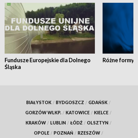
Fundusze Europejskie dla Dolnego
Różne formy t
Śląska
BIAŁYSTOK
/
BYDGOSZCZ
/
GDAŃSK
/
GORZÓW WLKP.
/
KATOWICE
/
KIELCE
/
KRAKÓW
/
LUBLIN
/
ŁÓDŹ
/
OLSZTYN
/
OPOLE
/
POZNAŃ
/
RZESZÓW
/