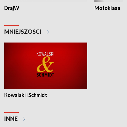
DrajW
Motoklasa
MNIEJSZOŚCI
Kowalski i Schmidt
INNE