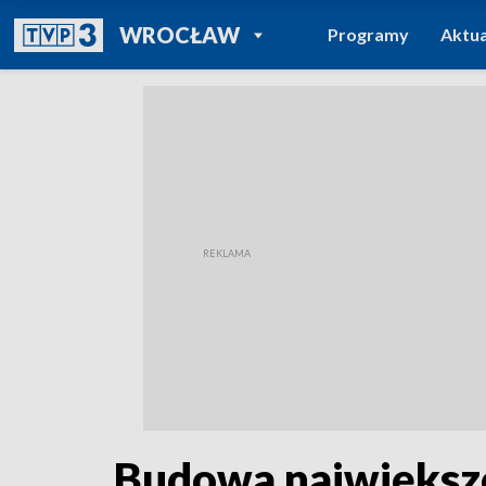
POWRÓT DO
WROCŁAW
Programy
Aktua
TVP REGIONY
Budowa największe