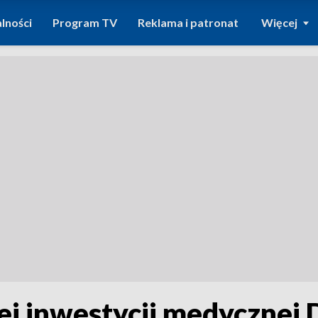
lności
Program TV
Reklama i patronat
Więcej
j inwestycji medycznej 