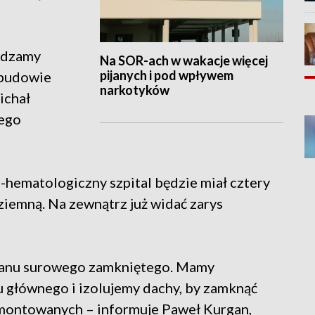
zedzamy
Na SOR-ach w wakacje więcej
pijanych i pod wpływem
 budowie
narkotyków
ichał
ego
ematologiczny szpital będzie miał cztery
iemną. Na zewnątrz już widać zarys
stanu surowego zamkniętego. Mamy
 głównego i izolujemy dachy, by zamknąć
amontowanych – informuje Paweł Kurgan,