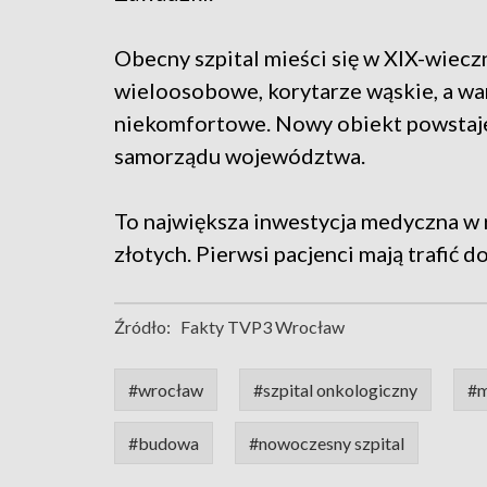
Obecny szpital mieści się w XIX-wiecz
wieloosobowe, korytarze wąskie, a wa
niekomfortowe. Nowy obiekt powstaje
samorządu województwa.
To największa inwestycja medyczna w r
złotych. Pierwsi pacjenci mają trafić 
Źródło:
Fakty TVP3 Wrocław
#wrocław
#szpital onkologiczny
#m
#budowa
#nowoczesny szpital