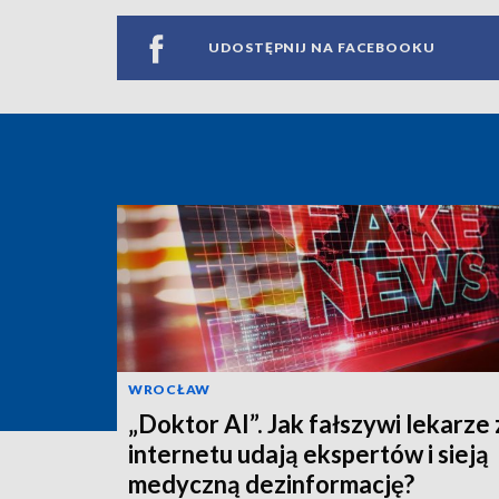
UDOSTĘPNIJ NA FACEBOOKU
WROCŁAW
„Doktor AI”. Jak fałszywi lekarze 
internetu udają ekspertów i sieją
medyczną dezinformację?