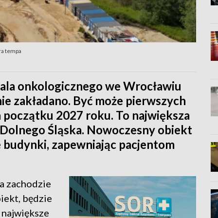
ra tempa
tala onkologicznego we Wrocławiu
tnie zakładano. Być może pierwszych
na początku 2027 roku. To największa
i Dolnego Śląska. Nowoczesny obiekt
e budynki, zapewniając pacjentom
na zachodzie
biekt, będzie
i największe