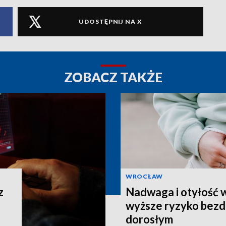
UDOSTĘPNIJ NA X
ZOBACZ TAKŻE
WROCŁAW
z
Nadwaga i otyłość w
wyższe ryzyko bezd
dorosłym