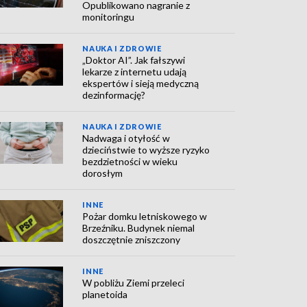
Opublikowano nagranie z
monitoringu
NAUKA I ZDROWIE
„Doktor AI”. Jak fałszywi
lekarze z internetu udają
ekspertów i sieją medyczną
dezinformację?
NAUKA I ZDROWIE
Nadwaga i otyłość w
dzieciństwie to wyższe ryzyko
bezdzietności w wieku
dorosłym
INNE
Pożar domku letniskowego w
Brzeźniku. Budynek niemal
doszczętnie zniszczony
INNE
W pobliżu Ziemi przeleci
planetoida