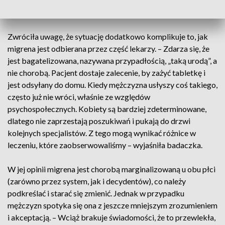
przeciwbólowych, które nasilają błędne koło bólu –
przyznała autorka badania.
Zwróciła uwagę, że sytuację dodatkowo komplikuje to, jak
migrena jest odbierana przez część lekarzy. – Zdarza się, że
jest bagatelizowana, nazywana przypadłością, „taką urodą”, a
nie chorobą. Pacjent dostaje zalecenie, by zażyć tabletkę i
jest odsyłany do domu. Kiedy mężczyzna usłyszy coś takiego,
często już nie wróci, właśnie ze względów
psychospołecznych. Kobiety są bardziej zdeterminowane,
dlatego nie zaprzestają poszukiwań i pukają do drzwi
kolejnych specjalistów. Z tego mogą wynikać różnice w
leczeniu, które zaobserwowaliśmy – wyjaśniła badaczka.
W jej opinii migrena jest chorobą marginalizowaną u obu płci
(zarówno przez system, jak i decydentów), co należy
podkreślać i starać się zmienić. Jednak w przypadku
mężczyzn spotyka się ona z jeszcze mniejszym zrozumieniem
i akceptacją. – Wciąż brakuje świadomości, że to przewlekła,