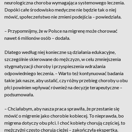
neurologiczna choroba wymagająca systemowego leczenia.
Dopóki całe środowisko medyczne nie będzie tak o niej
mówić, społeczeństwo nie zmieni podejścia – powiedziała.
– Przypomnijmy, że w Polsce na migrenę może chorować
nawet 6 milionów osób – dodała.
Dlatego według niej konieczne są działania edukacyjne,
szczególnie skierowane do mężczyzn, w celu zmniejszenia
stygmatyzacji choroby i przyspieszenia wdrażania
odpowiedniego leczenia. – Warto też kontynuować badania
takie jak nasze, aby ustalić, czy różny przebieg choroby u obu
płci powinien wpływać również na decyzje terapeutyczne –
podsumowała.
– Chciałabym, aby nasza praca sprawiła, że przestanie się
mówić o migrenie jako chorobie kobiecej. To nieprawda, bo
migrena dotyczy obu płci. I choć kobiety chorują częściej, to
mężczyźni często chorują ciężej – zakończyła ekspertka.