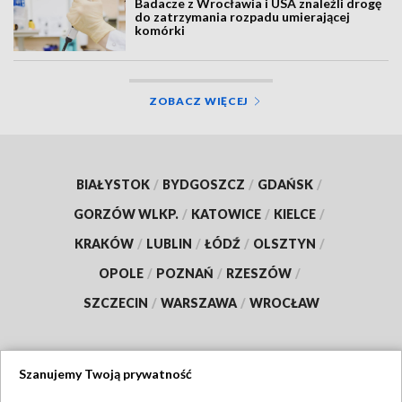
Badacze z Wrocławia i USA znaleźli drogę
do zatrzymania rozpadu umierającej
komórki
ZOBACZ WIĘCEJ
BIAŁYSTOK
/
BYDGOSZCZ
/
GDAŃSK
/
GORZÓW WLKP.
/
KATOWICE
/
KIELCE
/
KRAKÓW
/
LUBLIN
/
ŁÓDŹ
/
OLSZTYN
/
OPOLE
/
POZNAŃ
/
RZESZÓW
/
SZCZECIN
/
WARSZAWA
/
WROCŁAW
Szanujemy Twoją prywatność
Dołącz do nas: