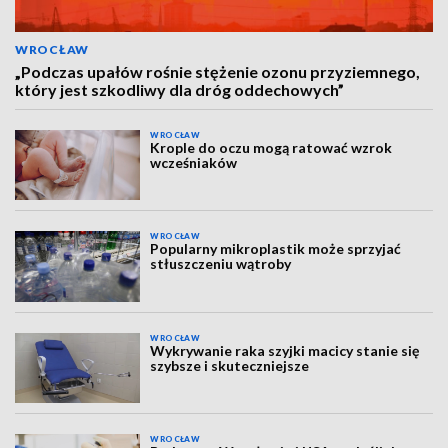
WROCŁAW
„Podczas upałów rośnie stężenie ozonu przyziemnego,
który jest szkodliwy dla dróg oddechowych”
WROCŁAW
Krople do oczu mogą ratować wzrok
wcześniaków
WROCŁAW
Popularny mikroplastik może sprzyjać
stłuszczeniu wątroby
WROCŁAW
Wykrywanie raka szyjki macicy stanie się
szybsze i skuteczniejsze
WROCŁAW