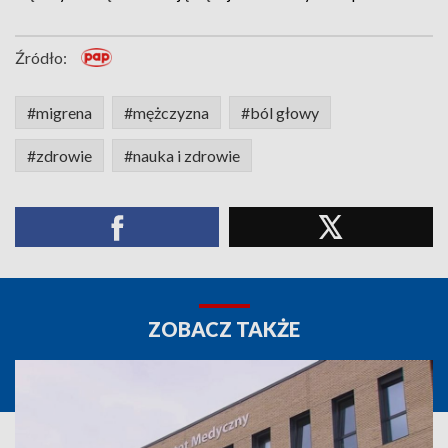
Źródło:
#migrena
#mężczyzna
#ból głowy
#zdrowie
#nauka i zdrowie
ZOBACZ TAKŻE