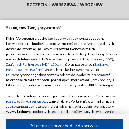
SZCZECIN
/
WARSZAWA
/
WROCŁAW
Szanujemy Twoją prywatność
Dołącz do nas:
Kliknij "Akceptuję i przechodzę do serwisu", aby wyrazić zgody na
korzystanie z technologii automatycznego śledzenia i zbierania danych,
TVP
dostęp do informacji na Twoim urządzeniu końcowym i ich
Abonament TVP
przechowywanie oraz na przetwarzanie Twoich danych osobowych przez
Regulamin TVP
nas, czyli Telewizję Polską S.A. w likwidacji (zwaną dalej również „TVP”),
Emisja w TVP
Polityka prywatności
Zaufanych Partnerów z IAB* (1201 firm)
oraz pozostałych
Zaufanych
Partnerów TVP (93 firm)
, w celach marketingowych (w tym do
Centrum informacji TVP
Moje zgody
zautomatyzowanego dopasowania reklam do Twoich zainteresowań i
mierzenia ich skuteczności) i pozostałych, które wskazujemy poniżej, a
Naziemna Telewizja Cyfrowa
Pomoc
także zgody na udostępnianie przez nas identyfikatora PPID do Google.
Sklep TVP
Biuro reklamy
Twoje dane osobowe zbierane podczas odwiedzania przez Ciebie naszych
Rada Programowa
Kontakt
poszczególnych serwisów
zwanych dalej „Portalem”, w tym informacje
zapisywane za pomocą technologii takich jak: pliki cookie, sygnalizatory
System NOS
WWW lub innych podobnych technologii umożliwiających świadczenie
dopasowanych i bezpiecznych usług, personalizację treści oraz reklam,
Informacje o nadawcy
Kanały
udostępnianie funkcji mediów społecznościowych oraz analizowanie
Akceptuję i przechodzę do serwisu
ruchu w Internecie.
Program dla prasy