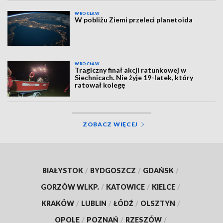
WROCŁAW
W pobliżu Ziemi przeleci planetoida
WROCŁAW
Tragiczny finał akcji ratunkowej w
Siechnicach. Nie żyje 19-latek, który
ratował kolegę
ZOBACZ WIĘCEJ
BIAŁYSTOK
/
BYDGOSZCZ
/
GDAŃSK
/
GORZÓW WLKP.
/
KATOWICE
/
KIELCE
/
KRAKÓW
/
LUBLIN
/
ŁÓDŹ
/
OLSZTYN
/
OPOLE
/
POZNAŃ
/
RZESZÓW
/