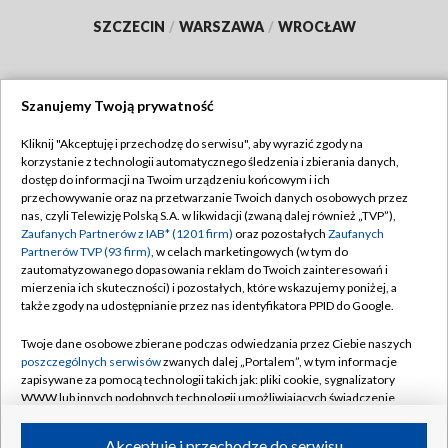
SZCZECIN
/
WARSZAWA
/
WROCŁAW
Szanujemy Twoją prywatność
Dołącz do nas:
Kliknij "Akceptuję i przechodzę do serwisu", aby wyrazić zgody na
korzystanie z technologii automatycznego śledzenia i zbierania danych,
TVP
dostęp do informacji na Twoim urządzeniu końcowym i ich
Abonament TVP
przechowywanie oraz na przetwarzanie Twoich danych osobowych przez
Regulamin TVP
nas, czyli Telewizję Polską S.A. w likwidacji (zwaną dalej również „TVP”),
Emisja w TVP
Polityka prywatności
Zaufanych Partnerów z IAB* (1201 firm)
oraz pozostałych
Zaufanych
Partnerów TVP (93 firm)
, w celach marketingowych (w tym do
Centrum informacji TVP
Moje zgody
zautomatyzowanego dopasowania reklam do Twoich zainteresowań i
mierzenia ich skuteczności) i pozostałych, które wskazujemy poniżej, a
Naziemna Telewizja Cyfrowa
Pomoc
także zgody na udostępnianie przez nas identyfikatora PPID do Google.
Sklep TVP
Biuro reklamy
Twoje dane osobowe zbierane podczas odwiedzania przez Ciebie naszych
Rada Programowa
Kontakt
poszczególnych serwisów
zwanych dalej „Portalem”, w tym informacje
zapisywane za pomocą technologii takich jak: pliki cookie, sygnalizatory
System NOS
WWW lub innych podobnych technologii umożliwiających świadczenie
dopasowanych i bezpiecznych usług, personalizację treści oraz reklam,
Informacje o nadawcy
Kanały
udostępnianie funkcji mediów społecznościowych oraz analizowanie
Akceptuję i przechodzę do serwisu