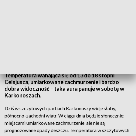
Górskim wędrówkom sprzyja bardzo dobra widoczność, sięgająca 50
kilometrów (fot. TVP3 Wrocław)
Temperatura wahająca się od 13 do 18 stopni
Celsjusza, umiarkowane zachmurzenie i bardzo
dobra widoczność – taka aura panuje w sobotę w
Karkonoszach.
Dziś w szczytowych partiach Karkonoszy wieje słaby,
północno-zachodni wiatr. W ciągu dnia będzie słonecznie;
miejscami umiarkowane zachmurzenie, ale nie są
prognozowane opady deszczu. Temperatura w szczytowych