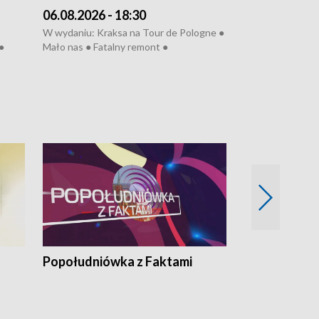
06.08.2026 - 18:30
05.08.2026 - 
W wydaniu: Kraksa na Tour de Pologne ●
W wydaniu: Dlacz
●
Mało nas ● Fatalny remont ●
do rzeki ● Lato 
 grypa
Sterroryzowane osiedle ● Kosztowna
● Senior za kółki
ko ●
ptasia grypa ● Pociągiem na lotnisko ●
cierpiwych ● Mro
Nowa Ruska ● Refektarz do remontu ●
Koniec upałów
Popołudniówka z Faktami
Z Unią na Ty