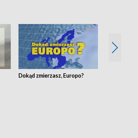
Dokąd zmierzasz, Europo?
Fakty Komen