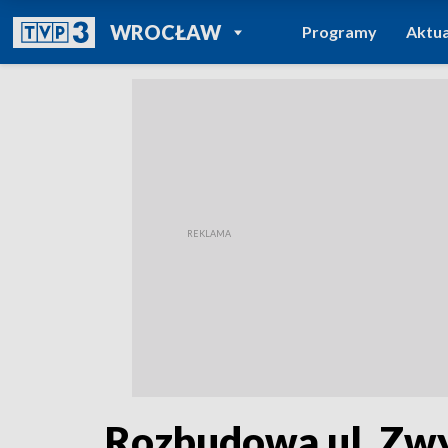
POWRÓT DO
WROCŁAW
Programy
Aktua
TVP REGIONY
Rozbudowa ul. Zwy