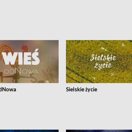
odNowa
Sielskie życie