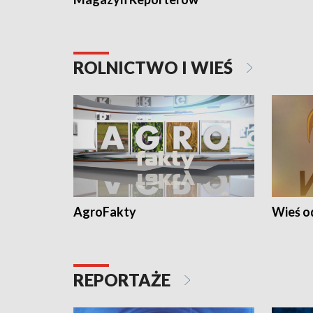
ROLNICTWO I WIEŚ
AgroFakty
Wieś 
REPORTAŻE