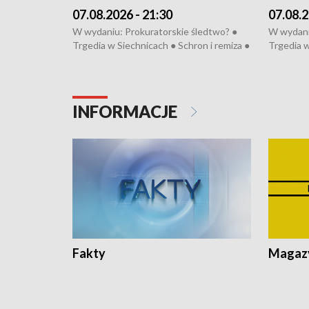
07.08.2026 - 21:30
07.08.2
W wydaniu: Prokuratorskie śledtwo? ●
W wydani
Trgedia w Siechnicach ● Schron i remiza ●
Trgedia w
Mateusz Morawiecki we Wrocławiu ● 81.
Mateusz 
edycja Międzynarodowego Festiwalu
edycja M
Chopinowskiego ● Na pomoc Hiszpanom
Chopinow
● Odbudowa po powodzi ● Filmowy
● Odbudo
INFORMACJE
Lubomierz
Lubomier
Fakty
Magazy