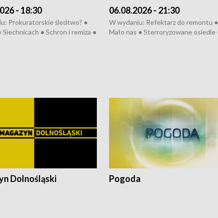
026 - 18:30
06.08.2026 - 21:30
u: Prokuratorskie śledtwo? ●
W wydaniu: Refektarz do remontu ●
 Siechnicach ● Schron i remiza ●
Mało nas ● Sterroryzowane osiedle 
Morawiecki we Wrocławiu ● 81.
Fatalny remont ● Kosztowna ptasia
iędzynarodowego Festiwalu
● Nowa Ruska ● Pociągiem na lotnis
skiego ● Na pomoc Hiszpanom
Koniec upałów ● Kraksa na Tour de
wa po powodzi ● Filmowy
Pologne
z
n Dolnośląski
Pogoda