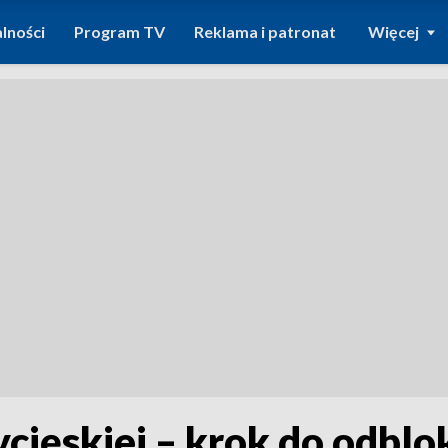
lności
Program TV
Reklama i patronat
Więcej
cięskiej – krok do odbl