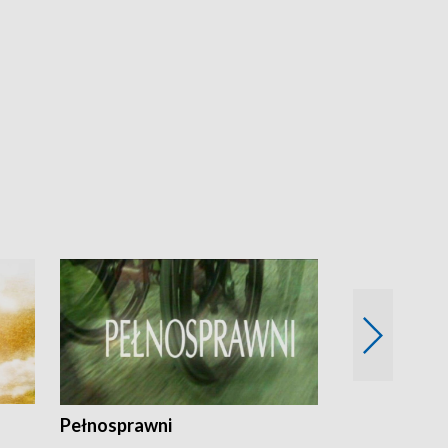
Pełnosprawni
Bezpieczny 