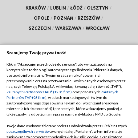
KRAKÓW
/
LUBLIN
/
ŁÓDŹ
/
OLSZTYN
/
OPOLE
/
POZNAŃ
/
RZESZÓW
/
SZCZECIN
/
WARSZAWA
/
WROCŁAW
Szanujemy Twoją prywatność
Dołącz do nas:
Kliknij "Akceptuję i przechodzę do serwisu", aby wyrazić zgody na
korzystanie z technologii automatycznego śledzenia i zbierania danych,
TVP
dostęp do informacji na Twoim urządzeniu końcowym i ich
Abonament TVP
przechowywanie oraz na przetwarzanie Twoich danych osobowych przez
Regulamin TVP
nas, czyli Telewizję Polską S.A. w likwidacji (zwaną dalej również „TVP”),
Emisja w TVP
Polityka prywatności
Zaufanych Partnerów z IAB* (1201 firm)
oraz pozostałych
Zaufanych
Partnerów TVP (93 firm)
, w celach marketingowych (w tym do
Centrum informacji TVP
Moje zgody
zautomatyzowanego dopasowania reklam do Twoich zainteresowań i
mierzenia ich skuteczności) i pozostałych, które wskazujemy poniżej, a
Naziemna Telewizja Cyfrowa
Pomoc
także zgody na udostępnianie przez nas identyfikatora PPID do Google.
Sklep TVP
Biuro reklamy
Twoje dane osobowe zbierane podczas odwiedzania przez Ciebie naszych
Rada Programowa
Kontakt
poszczególnych serwisów
zwanych dalej „Portalem”, w tym informacje
zapisywane za pomocą technologii takich jak: pliki cookie, sygnalizatory