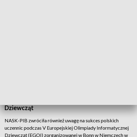
Sukces polskich olimpijczyków doceniła NASK-PIB, która
zapowiedziała, że sfinansuje roczne stypendia dla
medalistów.
Uhonorowanie medalistów ma być
wyrazem uznania dla ich pracy, talentu i
determinacji w przygotowaniach do
olimpiady
– podała.
Sukces polskich uczennic podczas V
Europejskiej Olimpiady Informatycznej
Dziewcząt
NASK-PIB zwróciła również uwagę na sukces polskich
uczennic podczas V Europejskiej Olimpiady Informatycznej
Dziewcząt (EGOI) zorganizowanej w Bonn w Niemczech w