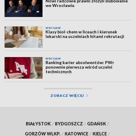
Nowi radcowie prawni złożyli ślubowanie
we Wrocławiu
WROCŁAW
Klasy biol-chem w liceach i kierunek
lekarski na uczelniach hitami rekrutacji
WROCŁAW
Ranking karier absolwentów: PWr
ponownie pierwsza wśród uczelni
technicznych
ZOBACZ WIĘCEJ
BIAŁYSTOK
/
BYDGOSZCZ
/
GDAŃSK
/
GORZÓW WLKP.
/
KATOWICE
/
KIELCE
/