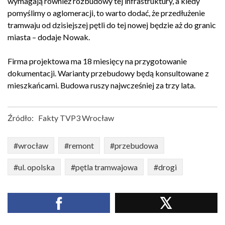
wymagają również rozbudowy tej infrastruktury, a kiedy
pomyślimy o aglomeracji, to warto dodać, że przedłużenie
tramwaju od dzisiejszej pętli do tej nowej będzie aż do granic
miasta – dodaje Nowak.
Firma projektowa ma 18 miesięcy na przygotowanie
dokumentacji. Warianty przebudowy będą konsultowane z
mieszkańcami. Budowa ruszy najwcześniej za trzy lata.
Źródło:
Fakty TVP3 Wrocław
#wrocław
#remont
#przebudowa
#ul. opolska
#pętla tramwajowa
#drogi