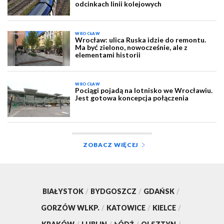
odcinkach linii kolejowych
WROCŁAW
Wrocław: ulica Ruska idzie do remontu.
Ma być zielono, nowocześnie, ale z
elementami historii
WROCŁAW
Pociągi pojadą na lotnisko we Wrocławiu.
Jest gotowa koncepcja połączenia
ZOBACZ WIĘCEJ
BIAŁYSTOK
/
BYDGOSZCZ
/
GDAŃSK
/
GORZÓW WLKP.
/
KATOWICE
/
KIELCE
/