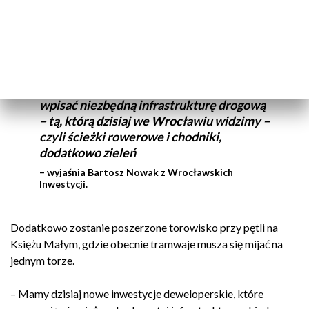
Mówimy tutaj o zupełnej przebudowie tej
dzisiejszej ulicy Opolskiej jaką znamy,
ponieważ mamy zamiar zmienić
trajektorię przebiegu torowiska, jezdni,
wpisać niezbędną infrastrukturę drogową
– tą, którą dzisiaj we Wrocławiu widzimy –
czyli ścieżki rowerowe i chodniki,
dodatkowo zieleń
– wyjaśnia Bartosz Nowak z Wrocławskich
Inwestycji.
Dodatkowo zostanie poszerzone torowisko przy pętli na
Księżu Małym, gdzie obecnie tramwaje musza się mijać na
jednym torze.
– Mamy dzisiaj nowe inwestycje deweloperskie, które