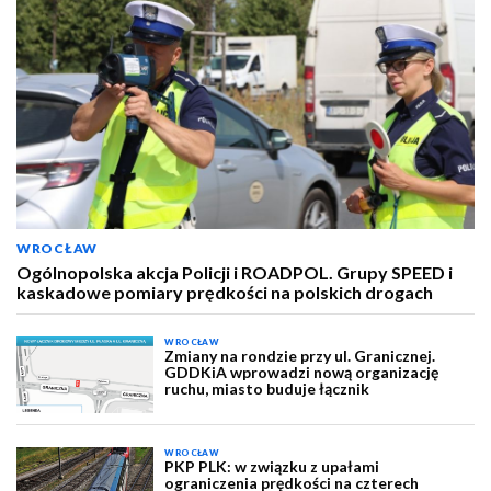
WROCŁAW
Ogólnopolska akcja Policji i ROADPOL. Grupy SPEED i
kaskadowe pomiary prędkości na polskich drogach
WROCŁAW
Zmiany na rondzie przy ul. Granicznej.
GDDKiA wprowadzi nową organizację
ruchu, miasto buduje łącznik
WROCŁAW
PKP PLK: w związku z upałami
ograniczenia prędkości na czterech