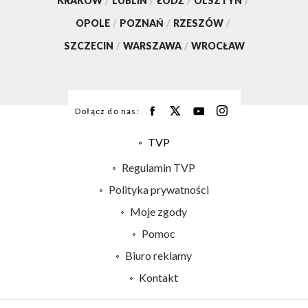
KRAKÓW
/
LUBLIN
/
ŁÓDŹ
/
OLSZTYN
/
OPOLE
/
POZNAŃ
/
RZESZÓW
/
SZCZECIN
/
WARSZAWA
/
WROCŁAW
Dołącz do nas:
TVP
Abonament TVP
Regulamin TVP
Emisja w TVP
Polityka prywatności
Centrum informacji TVP
Moje zgody
Naziemna Telewizja Cyfrowa
Pomoc
Sklep TVP
Biuro reklamy
Rada Programowa
Kontakt
System NOS