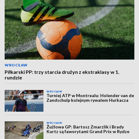
WROCŁAW
Piłkarski PP: trzy starcia drużyn z ekstraklasy w 1.
rundzie
WROCŁAW
Turniej ATP w Montrealu: Holender van de
Zandschulp kolejnym rywalem Hurkacza
WROCŁAW
Żużlowa GP: Bartosz Zmarzlik i Brady
Kurtz są faworytami Grand Prix w Rydze