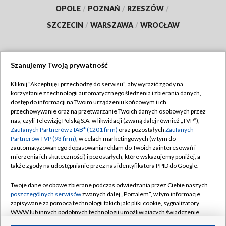
OPOLE
/
POZNAŃ
/
RZESZÓW
/
SZCZECIN
/
WARSZAWA
/
WROCŁAW
Szanujemy Twoją prywatność
Dołącz do nas:
Kliknij "Akceptuję i przechodzę do serwisu", aby wyrazić zgody na
korzystanie z technologii automatycznego śledzenia i zbierania danych,
TVP
dostęp do informacji na Twoim urządzeniu końcowym i ich
Abonament TVP
przechowywanie oraz na przetwarzanie Twoich danych osobowych przez
Regulamin TVP
nas, czyli Telewizję Polską S.A. w likwidacji (zwaną dalej również „TVP”),
Emisja w TVP
Polityka prywatności
Zaufanych Partnerów z IAB* (1201 firm)
oraz pozostałych
Zaufanych
Partnerów TVP (93 firm)
, w celach marketingowych (w tym do
Centrum informacji TVP
Moje zgody
zautomatyzowanego dopasowania reklam do Twoich zainteresowań i
mierzenia ich skuteczności) i pozostałych, które wskazujemy poniżej, a
Naziemna Telewizja Cyfrowa
Pomoc
także zgody na udostępnianie przez nas identyfikatora PPID do Google.
Sklep TVP
Biuro reklamy
Twoje dane osobowe zbierane podczas odwiedzania przez Ciebie naszych
Rada Programowa
Kontakt
poszczególnych serwisów
zwanych dalej „Portalem”, w tym informacje
zapisywane za pomocą technologii takich jak: pliki cookie, sygnalizatory
System NOS
WWW lub innych podobnych technologii umożliwiających świadczenie
dopasowanych i bezpiecznych usług, personalizację treści oraz reklam,
Informacje o nadawcy