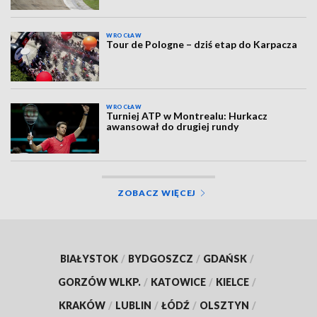
WROCŁAW
Tour de Pologne – dziś etap do Karpacza
WROCŁAW
Turniej ATP w Montrealu: Hurkacz
awansował do drugiej rundy
ZOBACZ WIĘCEJ
BIAŁYSTOK
/
BYDGOSZCZ
/
GDAŃSK
/
GORZÓW WLKP.
/
KATOWICE
/
KIELCE
/
KRAKÓW
/
LUBLIN
/
ŁÓDŹ
/
OLSZTYN
/