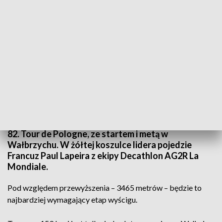
Kolarze wystartują spod Centrum Nauki i Sztuki „Stara Kopalnia” w Wałbrzychu
(fot. Luc Claessen/Getty Images)
W środę kolarze będą się ścigać na trzecim etapie
82. Tour de Pologne, ze startem i metą w
Wałbrzychu. W żółtej koszulce lidera pojedzie
Francuz Paul Lapeira z ekipy Decathlon AG2R La
Mondiale.
Pod względem przewyższenia – 3465 metrów – będzie to
najbardziej wymagający etap wyścigu.