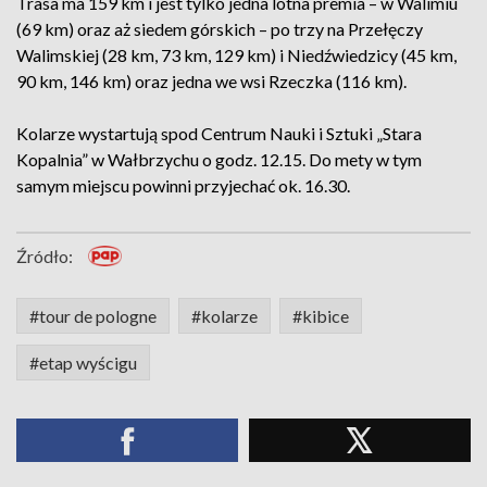
Trasa ma 159 km i jest tylko jedna lotna premia – w Walimiu
(69 km) oraz aż siedem górskich – po trzy na Przełęczy
Walimskiej (28 km, 73 km, 129 km) i Niedźwiedzicy (45 km,
90 km, 146 km) oraz jedna we wsi Rzeczka (116 km).
Kolarze wystartują spod Centrum Nauki i Sztuki „Stara
Kopalnia” w Wałbrzychu o godz. 12.15. Do mety w tym
samym miejscu powinni przyjechać ok. 16.30.
Źródło:
#tour de pologne
#kolarze
#kibice
#etap wyścigu