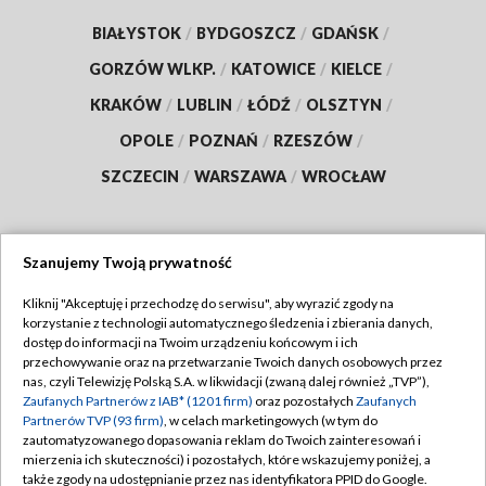
BIAŁYSTOK
/
BYDGOSZCZ
/
GDAŃSK
/
GORZÓW WLKP.
/
KATOWICE
/
KIELCE
/
KRAKÓW
/
LUBLIN
/
ŁÓDŹ
/
OLSZTYN
/
OPOLE
/
POZNAŃ
/
RZESZÓW
/
SZCZECIN
/
WARSZAWA
/
WROCŁAW
Szanujemy Twoją prywatność
Dołącz do nas:
Kliknij "Akceptuję i przechodzę do serwisu", aby wyrazić zgody na
korzystanie z technologii automatycznego śledzenia i zbierania danych,
TVP
dostęp do informacji na Twoim urządzeniu końcowym i ich
Abonament TVP
przechowywanie oraz na przetwarzanie Twoich danych osobowych przez
Regulamin TVP
nas, czyli Telewizję Polską S.A. w likwidacji (zwaną dalej również „TVP”),
Emisja w TVP
Polityka prywatności
Zaufanych Partnerów z IAB* (1201 firm)
oraz pozostałych
Zaufanych
Partnerów TVP (93 firm)
, w celach marketingowych (w tym do
Centrum informacji TVP
Moje zgody
zautomatyzowanego dopasowania reklam do Twoich zainteresowań i
mierzenia ich skuteczności) i pozostałych, które wskazujemy poniżej, a
Naziemna Telewizja Cyfrowa
Pomoc
także zgody na udostępnianie przez nas identyfikatora PPID do Google.