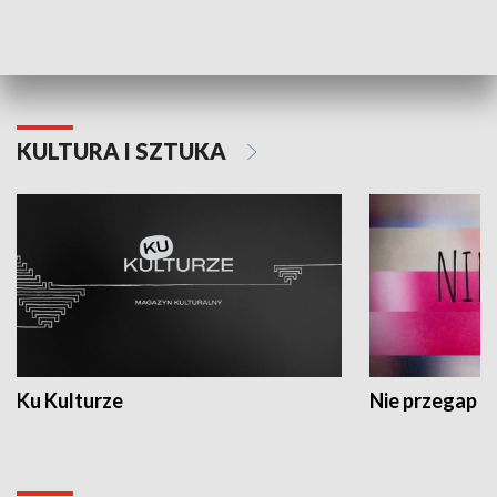
Dlaczego krowa...
Energia Przysz
KULTURA I SZTUKA
Ku Kulturze
Nie przegap