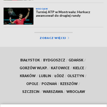
WROCŁAW
Turniej ATP w Montrealu: Hurkacz
awansował do drugiej rundy
ZOBACZ WIĘCEJ
BIAŁYSTOK
/
BYDGOSZCZ
/
GDAŃSK
/
GORZÓW WLKP.
/
KATOWICE
/
KIELCE
/
KRAKÓW
/
LUBLIN
/
ŁÓDŹ
/
OLSZTYN
/
OPOLE
/
POZNAŃ
/
RZESZÓW
/
SZCZECIN
/
WARSZAWA
/
WROCŁAW