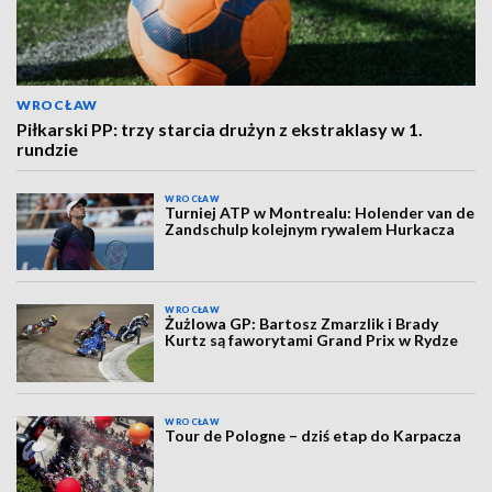
WROCŁAW
Piłkarski PP: trzy starcia drużyn z ekstraklasy w 1.
rundzie
WROCŁAW
Turniej ATP w Montrealu: Holender van de
Zandschulp kolejnym rywalem Hurkacza
WROCŁAW
Żużlowa GP: Bartosz Zmarzlik i Brady
Kurtz są faworytami Grand Prix w Rydze
WROCŁAW
Tour de Pologne – dziś etap do Karpacza