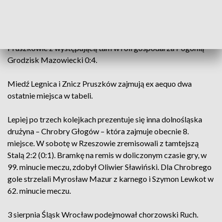
jednak od początku tej edycji 1. ligi notują bardzo słabe
wyniki. Wprawdzie dotychczas grali tylko na wyjazdach, ale
w trzech meczach nie zdobyli nawet punktu – przegrali
kolejno z 3:4 z GKS Tychy, 1:2 z Odrą Opole, a teraz w
Pruszkowie z występującą tam w roli gospodarza Pogonią
Grodzisk Mazowiecki 0:4.
Miedź Legnica i Znicz Pruszków zajmują ex aequo dwa
ostatnie miejsca w tabeli.
Lepiej po trzech kolejkach prezentuje się inna dolnośląska
drużyna – Chrobry Głogów – która zajmuje obecnie 8.
miejsce. W sobotę w Rzeszowie zremisowali z tamtejszą
Stalą 2:2 (0:1). Bramkę na remis w doliczonym czasie gry, w
99. minucie meczu, zdobył Oliwier Sławiński. Dla Chrobrego
gole strzelali Myrosław Mazur z karnego i Szymon Lewkot w
62. minucie meczu.
3 sierpnia Śląsk Wrocław podejmował chorzowski Ruch.