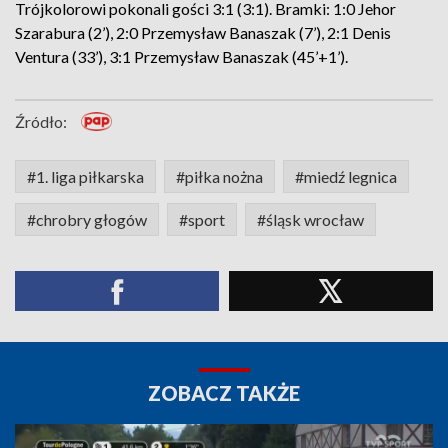
Trójkolorowi pokonali gości 3:1 (3:1). Bramki: 1:0 Jehor
Szarabura (2’), 2:0 Przemysław Banaszak (7’), 2:1 Denis
Ventura (33’), 3:1 Przemysław Banaszak (45’+1’).
Źródło:
#1. liga piłkarska
#piłka nożna
#miedź legnica
#chrobry głogów
#sport
#śląsk wrocław
ZOBACZ TAKŻE