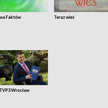
wa Faktów
Teraz wieś
 TVP3 Wrocław