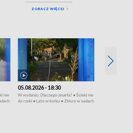
ZOBACZ WIĘCEJ
05.08.2026 - 18:30
04.08.2026 - 
i nie
W wydaniu: Dlaczego zmarła? ● Ścieki nie
W wydaniu: Nożo
sadach
do rzeki ● Lato w korku ● Zbiory w sadach
Zarzuty dla Norb
● Senior za kółkiem ● Złoto dla...
obwodnicy ● Mili
cierpiwych ● Mrożonki dla zwierząt
Oddział jak nowy
● Inkubator w og
pacjent ● Trzeba