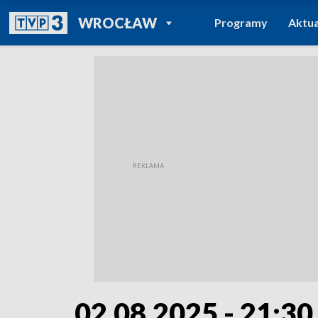
POWRÓT DO
WROCŁAW
Programy
Aktua
TVP REGIONY
02.08.2025 - 21:30