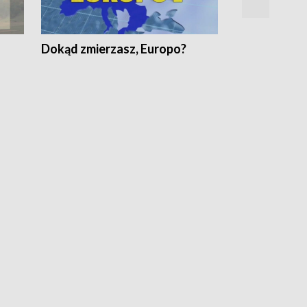
Dokąd zmierzasz, Europo?
Fakty Komen