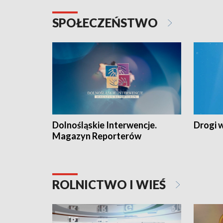
SPOŁECZEŃSTWO
Dolnośląskie Interwencje.
Drogi 
Magazyn Reporterów
ROLNICTWO I WIEŚ