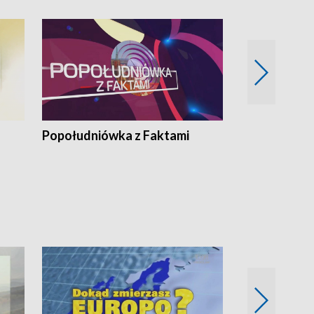
Popołudniówka z Faktami
Z Unią na Ty