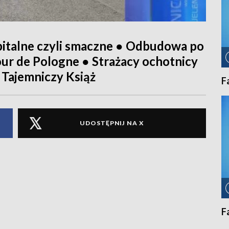
pitalne czyli smaczne ● Odbudowa po
ur de Pologne ● Strażacy ochotnicy
 Tajemniczy Książ
F
UDOSTĘPNIJ NA X
F