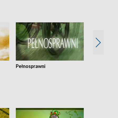
Pełnosprawni
Bezpieczny 