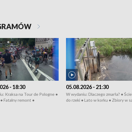
OGRAMÓW
026 - 18:30
05.08.2026 - 21:30
u: Kraksa na Tour de Pologne ●
W wydaniu: Dlaczego zmarła? ● Ściek
● Fatalny remont ●
do rzeki ● Lato w korku ● Zbiory w 
zowane osiedle ● Kosztowna
● Senior za kółkiem ● Złoto dla...
ypa ● Pociągiem na lotnisko ●
cierpiwych ● Mrożonki dla zwierząt
ka ● Refektarz do remontu ●
pałów