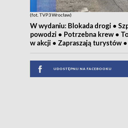
(fot. TVP3 Wrocław)
W wydaniu: Blokada drogi ● Sz
powodzi ● Potrzebna krew ● To
w akcji ● Zapraszają turystów ●
UDOSTĘPNIJ NA FACEBOOKU