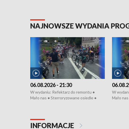
NAJNOWSZE WYDANIA PR
06.08.2026 - 21:30
06.08.2
W wydaniu: Refektarz do remontu ●
W wydani
Mało nas ● Sterroryzowane osiedle ●
Mało nas 
Fatalny remont ● Kosztowna ptasia grypa
Sterrory
● Nowa Ruska ● Pociągiem na lotnisko ●
ptasia gr
Koniec upałów ● Kraksa na Tour de
Nowa Rus
Pologne
Koniec u
INFORMACJE