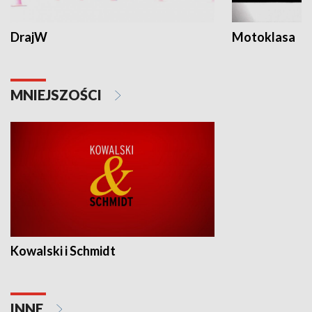
DrajW
Motoklasa
MNIEJSZOŚCI
Kowalski i Schmidt
INNE