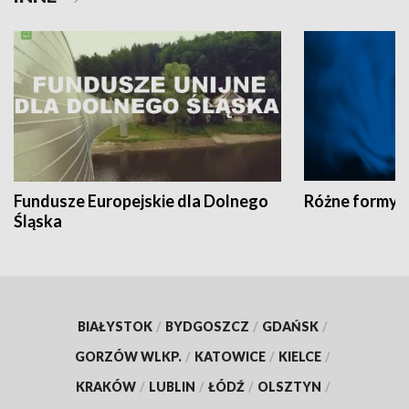
Fundusze Europejskie dla Dolnego
Różne formy t
Śląska
BIAŁYSTOK
/
BYDGOSZCZ
/
GDAŃSK
/
GORZÓW WLKP.
/
KATOWICE
/
KIELCE
/
KRAKÓW
/
LUBLIN
/
ŁÓDŹ
/
OLSZTYN
/