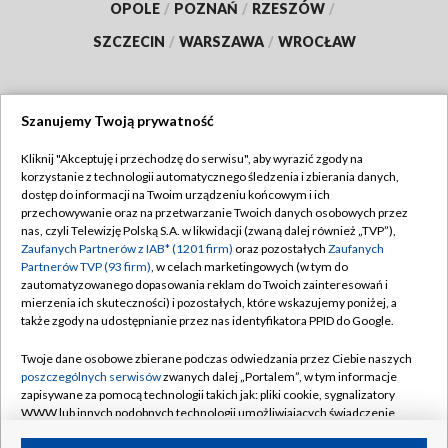
OPOLE
/
POZNAŃ
/
RZESZÓW
/
SZCZECIN
/
WARSZAWA
/
WROCŁAW
Szanujemy Twoją prywatność
Dołącz do nas:
Kliknij "Akceptuję i przechodzę do serwisu", aby wyrazić zgody na
korzystanie z technologii automatycznego śledzenia i zbierania danych,
TVP
dostęp do informacji na Twoim urządzeniu końcowym i ich
Abonament TVP
przechowywanie oraz na przetwarzanie Twoich danych osobowych przez
Regulamin TVP
nas, czyli Telewizję Polską S.A. w likwidacji (zwaną dalej również „TVP”),
Emisja w TVP
Polityka prywatności
Zaufanych Partnerów z IAB* (1201 firm)
oraz pozostałych
Zaufanych
Partnerów TVP (93 firm)
, w celach marketingowych (w tym do
Centrum informacji TVP
Moje zgody
zautomatyzowanego dopasowania reklam do Twoich zainteresowań i
mierzenia ich skuteczności) i pozostałych, które wskazujemy poniżej, a
Naziemna Telewizja Cyfrowa
Pomoc
także zgody na udostępnianie przez nas identyfikatora PPID do Google.
Sklep TVP
Biuro reklamy
Twoje dane osobowe zbierane podczas odwiedzania przez Ciebie naszych
Rada Programowa
Kontakt
poszczególnych serwisów
zwanych dalej „Portalem”, w tym informacje
zapisywane za pomocą technologii takich jak: pliki cookie, sygnalizatory
System NOS
WWW lub innych podobnych technologii umożliwiających świadczenie
dopasowanych i bezpiecznych usług, personalizację treści oraz reklam,
Informacje o nadawcy
Kanały