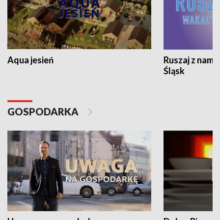
Aqua jesień
Ruszaj z nami
Śląsk
GOSPODARKA