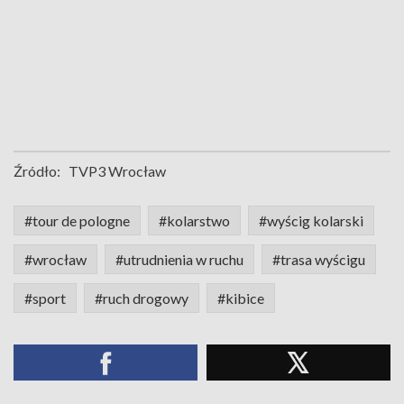
Źródło:
TVP3 Wrocław
#tour de pologne
#kolarstwo
#wyścig kolarski
#wrocław
#utrudnienia w ruchu
#trasa wyścigu
#sport
#ruch drogowy
#kibice