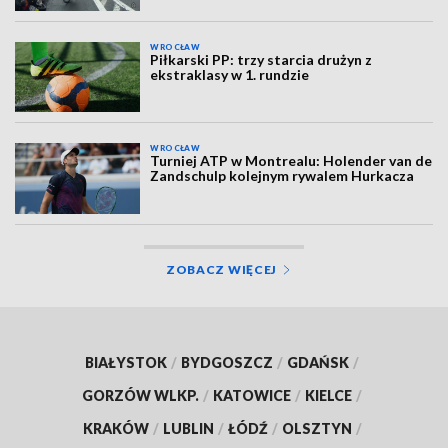
WROCŁAW
Piłkarski PP: trzy starcia drużyn z
ekstraklasy w 1. rundzie
WROCŁAW
Turniej ATP w Montrealu: Holender van de
Zandschulp kolejnym rywalem Hurkacza
ZOBACZ WIĘCEJ
BIAŁYSTOK
/
BYDGOSZCZ
/
GDAŃSK
/
GORZÓW WLKP.
/
KATOWICE
/
KIELCE
/
KRAKÓW
/
LUBLIN
/
ŁÓDŹ
/
OLSZTYN
/