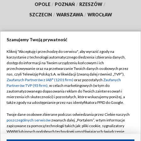
OPOLE
/
POZNAŃ
/
RZESZÓW
/
SZCZECIN
/
WARSZAWA
/
WROCŁAW
Szanujemy Twoją prywatność
Dołącz do nas:
Kliknij "Akceptuję i przechodzę do serwisu", aby wyrazić zgody na
korzystanie z technologii automatycznego śledzenia i zbierania danych,
TVP
dostęp do informacji na Twoim urządzeniu końcowym i ich
Abonament TVP
przechowywanie oraz na przetwarzanie Twoich danych osobowych przez
Regulamin TVP
nas, czyli Telewizję Polską S.A. w likwidacji (zwaną dalej również „TVP”),
Emisja w TVP
Polityka prywatności
Zaufanych Partnerów z IAB* (1201 firm)
oraz pozostałych
Zaufanych
Partnerów TVP (93 firm)
, w celach marketingowych (w tym do
Centrum informacji TVP
Moje zgody
zautomatyzowanego dopasowania reklam do Twoich zainteresowań i
mierzenia ich skuteczności) i pozostałych, które wskazujemy poniżej, a
Naziemna Telewizja Cyfrowa
Pomoc
także zgody na udostępnianie przez nas identyfikatora PPID do Google.
Sklep TVP
Biuro reklamy
Twoje dane osobowe zbierane podczas odwiedzania przez Ciebie naszych
Rada Programowa
Kontakt
poszczególnych serwisów
zwanych dalej „Portalem”, w tym informacje
zapisywane za pomocą technologii takich jak: pliki cookie, sygnalizatory
System NOS
WWW lub innych podobnych technologii umożliwiających świadczenie
dopasowanych i bezpiecznych usług, personalizację treści oraz reklam,
Informacje o nadawcy
Kanały