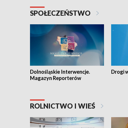
SPOŁECZEŃSTWO
Dolnośląskie Interwencje.
Drogi 
Magazyn Reporterów
ROLNICTWO I WIEŚ