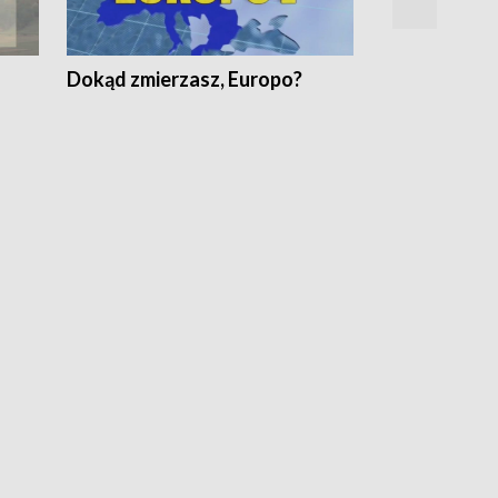
Dokąd zmierzasz, Europo?
Fakty Komen