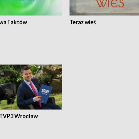
wa Faktów
Teraz wieś
 TVP3 Wrocław