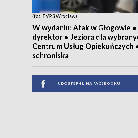
(fot. TVP3 Wrocław)
W wydaniu: Atak w Głogowie ●
dyrektor ● Jeziora dla wybran
Centrum Usług Opiekuńczych ● 
schroniska
UDOSTĘPNIJ NA FACEBOOKU