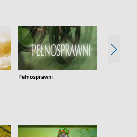
Pełnosprawni
Bezpieczny 