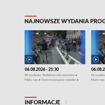
NAJNOWSZE WYDANIA PR
06.08.2026 - 21:30
06.08.2
W wydaniu: Refektarz do remontu ●
W wydani
Mało nas ● Sterroryzowane osiedle ●
Mało nas 
Fatalny remont ● Kosztowna ptasia grypa
Sterrory
● Nowa Ruska ● Pociągiem na lotnisko ●
ptasia gr
Koniec upałów ● Kraksa na Tour de
Nowa Rus
Pologne
Koniec u
INFORMACJE