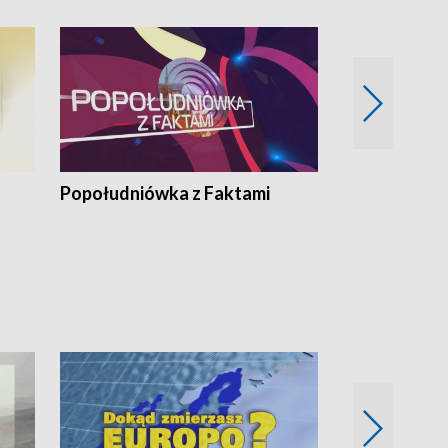
Popołudniówka z Faktami
Z Unią na Ty