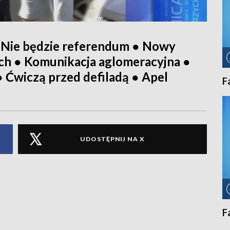
 Nie będzie referendum ● Nowy
ych ● Komunikacja aglomeracyjna ●
Ćwiczą przed defiladą ● Apel
F
UDOSTĘPNIJ NA X
F