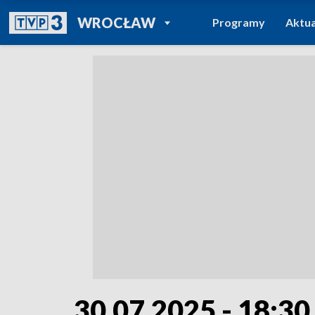
POWRÓT DO
WROCŁAW
Programy
Aktua
TVP REGIONY
30.07.2025 - 18:30