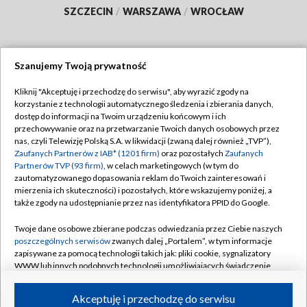
SZCZECIN
/
WARSZAWA
/
WROCŁAW
Szanujemy Twoją prywatność
Dołącz do nas:
Kliknij "Akceptuję i przechodzę do serwisu", aby wyrazić zgody na
korzystanie z technologii automatycznego śledzenia i zbierania danych,
TVP
dostęp do informacji na Twoim urządzeniu końcowym i ich
Abonament TVP
przechowywanie oraz na przetwarzanie Twoich danych osobowych przez
Regulamin TVP
nas, czyli Telewizję Polską S.A. w likwidacji (zwaną dalej również „TVP”),
Emisja w TVP
Polityka prywatności
Zaufanych Partnerów z IAB* (1201 firm)
oraz pozostałych
Zaufanych
Partnerów TVP (93 firm)
, w celach marketingowych (w tym do
Centrum informacji TVP
Moje zgody
zautomatyzowanego dopasowania reklam do Twoich zainteresowań i
mierzenia ich skuteczności) i pozostałych, które wskazujemy poniżej, a
Naziemna Telewizja Cyfrowa
Pomoc
także zgody na udostępnianie przez nas identyfikatora PPID do Google.
Sklep TVP
Biuro reklamy
Twoje dane osobowe zbierane podczas odwiedzania przez Ciebie naszych
Rada Programowa
Kontakt
poszczególnych serwisów
zwanych dalej „Portalem”, w tym informacje
zapisywane za pomocą technologii takich jak: pliki cookie, sygnalizatory
System NOS
WWW lub innych podobnych technologii umożliwiających świadczenie
dopasowanych i bezpiecznych usług, personalizację treści oraz reklam,
Informacje o nadawcy
Kanały
udostępnianie funkcji mediów społecznościowych oraz analizowanie
Akceptuję i przechodzę do serwisu
ruchu w Internecie.
Program dla prasy