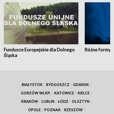
Fundusze Europejskie dla Dolnego
Różne formy t
Śląska
BIAŁYSTOK
/
BYDGOSZCZ
/
GDAŃSK
/
GORZÓW WLKP.
/
KATOWICE
/
KIELCE
/
KRAKÓW
/
LUBLIN
/
ŁÓDŹ
/
OLSZTYN
/
OPOLE
/
POZNAŃ
/
RZESZÓW
/