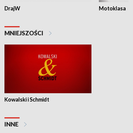
DrajW
Motoklasa
MNIEJSZOŚCI
Kowalski i Schmidt
INNE