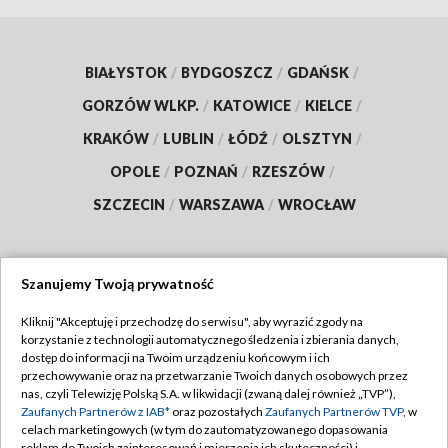
BIAŁYSTOK
/
BYDGOSZCZ
/
GDAŃSK
/
GORZÓW WLKP.
/
KATOWICE
/
KIELCE
/
KRAKÓW
/
LUBLIN
/
ŁÓDŹ
/
OLSZTYN
/
OPOLE
/
POZNAŃ
/
RZESZÓW
/
SZCZECIN
/
WARSZAWA
/
WROCŁAW
Szanujemy Twoją prywatność
Dołącz do nas:
Kliknij "Akceptuję i przechodzę do serwisu", aby wyrazić zgody na
korzystanie z technologii automatycznego śledzenia i zbierania danych,
TVP
dostęp do informacji na Twoim urządzeniu końcowym i ich
Abonament TVP
przechowywanie oraz na przetwarzanie Twoich danych osobowych przez
Regulamin TVP
nas, czyli Telewizję Polską S.A. w likwidacji (zwaną dalej również „TVP”),
Emisja w TVP
Polityka prywatności
Zaufanych Partnerów z IAB*
oraz pozostałych
Zaufanych Partnerów TVP
, w
celach marketingowych (w tym do zautomatyzowanego dopasowania
Centrum informacji TVP
Moje zgody
reklam do Twoich zainteresowań i mierzenia ich skuteczności) i