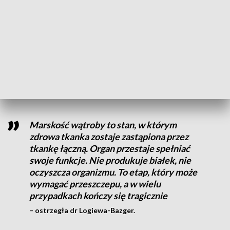
jeśli potwierdzi się przewlekła infekcja – kwalifikujemy
pacjenta do leczenia przeciwwirusowego – dodała.
Ekspertka przypomniała, że choroby wątroby długo nie dają
objawów bólowych, co sprawia, że wielu pacjentów trafia do
lekarzy dopiero w zaawansowanym stadium, z powikłaniami,
jak wodobrzusze, obrzęki czy encefalopatia wątrobowa.
Marskość wątroby to stan, w którym
zdrowa tkanka zostaje zastąpiona przez
tkankę łączną. Organ przestaje spełniać
swoje funkcje. Nie produkuje białek, nie
oczyszcza organizmu. To etap, który może
wymagać przeszczepu, a w wielu
przypadkach kończy się tragicznie
– ostrzegła dr Logiewa-Bazger.