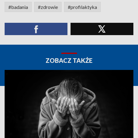
#badania
#zdrowie
#profilaktyka
ZOBACZ TAKŻE