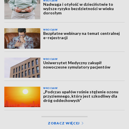
WROCŁAW
Nadwaga i otyłość w dzieciństwie to
wyższe ryzyko bezdzietności w wieku
dorosłym
WROCŁAW
Bezpłatne webinary na temat centralnej
e–rejestracji
WROCŁAW
Uniwersytet Medyczny zakupił
nowoczesne symulatory pacjentów
WROCŁAW
„Podczas upałów rośnie stężenie ozonu
przyziemnego, który jest szkodliwy dla
dróg oddechowych”
ZOBACZ WIĘCEJ