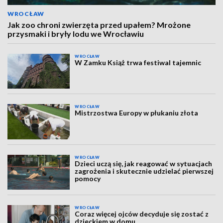
WROCŁAW
Jak zoo chroni zwierzęta przed upałem? Mrożone
przysmaki i bryły lodu we Wrocławiu
WROCŁAW
W Zamku Książ trwa festiwal tajemnic
WROCŁAW
Mistrzostwa Europy w płukaniu złota
WROCŁAW
Dzieci uczą się, jak reagować w sytuacjach
zagrożenia i skutecznie udzielać pierwszej
pomocy
WROCŁAW
Coraz więcej ojców decyduje się zostać z
dzieckiem w domu