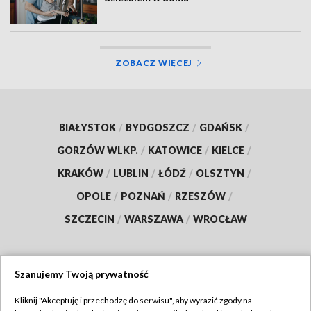
ZOBACZ WIĘCEJ
BIAŁYSTOK
/
BYDGOSZCZ
/
GDAŃSK
/
GORZÓW WLKP.
/
KATOWICE
/
KIELCE
/
KRAKÓW
/
LUBLIN
/
ŁÓDŹ
/
OLSZTYN
/
OPOLE
/
POZNAŃ
/
RZESZÓW
/
SZCZECIN
/
WARSZAWA
/
WROCŁAW
Szanujemy Twoją prywatność
Dołącz do nas:
Kliknij "Akceptuję i przechodzę do serwisu", aby wyrazić zgody na