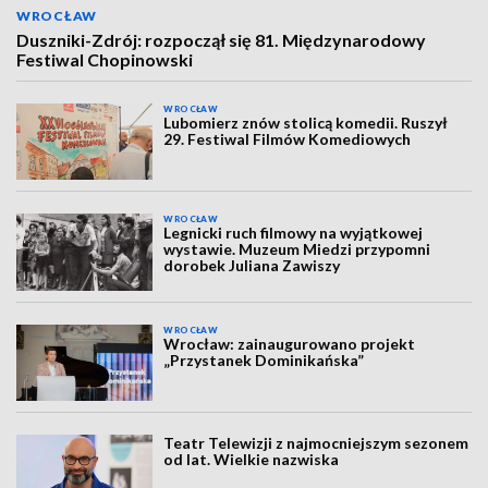
WROCŁAW
Duszniki-Zdrój: rozpoczął się 81. Międzynarodowy
Festiwal Chopinowski
WROCŁAW
Lubomierz znów stolicą komedii. Ruszył
29. Festiwal Filmów Komediowych
WROCŁAW
Legnicki ruch filmowy na wyjątkowej
wystawie. Muzeum Miedzi przypomni
dorobek Juliana Zawiszy
WROCŁAW
Wrocław: zainaugurowano projekt
„Przystanek Dominikańska”
Teatr Telewizji z najmocniejszym sezonem
od lat. Wielkie nazwiska