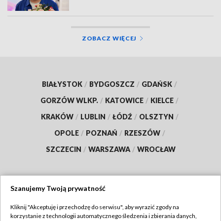
ZOBACZ WIĘCEJ
BIAŁYSTOK
/
BYDGOSZCZ
/
GDAŃSK
/
GORZÓW WLKP.
/
KATOWICE
/
KIELCE
/
KRAKÓW
/
LUBLIN
/
ŁÓDŹ
/
OLSZTYN
/
OPOLE
/
POZNAŃ
/
RZESZÓW
/
SZCZECIN
/
WARSZAWA
/
WROCŁAW
Szanujemy Twoją prywatność
Dołącz do nas:
Kliknij "Akceptuję i przechodzę do serwisu", aby wyrazić zgody na
korzystanie z technologii automatycznego śledzenia i zbierania danych,
TVP