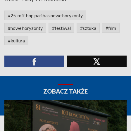
#25. mff bnp paribas nowe horyzonty
#nowe horyzonty
#festiwal
#sztuka
#film
#kultura
ZOBACZ TAKŻE