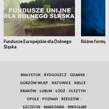
Fundusze Europejskie dla Dolnego
Różne formy t
Śląska
BIAŁYSTOK
/
BYDGOSZCZ
/
GDAŃSK
/
GORZÓW WLKP.
/
KATOWICE
/
KIELCE
/
KRAKÓW
/
LUBLIN
/
ŁÓDŹ
/
OLSZTYN
/
OPOLE
/
POZNAŃ
/
RZESZÓW
/
SZCZECIN
/
WARSZAWA
/
WROCŁAW