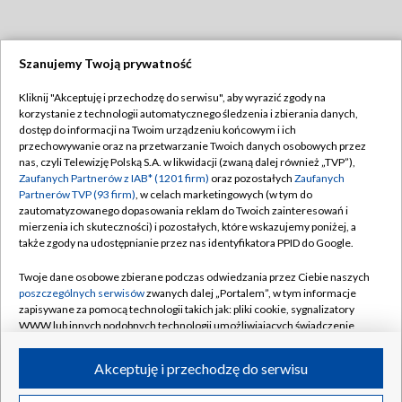
Szanujemy Twoją prywatność
Dołącz do nas:
Kliknij "Akceptuję i przechodzę do serwisu", aby wyrazić zgody na
korzystanie z technologii automatycznego śledzenia i zbierania danych,
TVP
dostęp do informacji na Twoim urządzeniu końcowym i ich
Abonament TVP
przechowywanie oraz na przetwarzanie Twoich danych osobowych przez
Regulamin TVP
nas, czyli Telewizję Polską S.A. w likwidacji (zwaną dalej również „TVP”),
Emisja w TVP
Polityka prywatności
Zaufanych Partnerów z IAB* (1201 firm)
oraz pozostałych
Zaufanych
Partnerów TVP (93 firm)
, w celach marketingowych (w tym do
Centrum informacji TVP
Moje zgody
zautomatyzowanego dopasowania reklam do Twoich zainteresowań i
mierzenia ich skuteczności) i pozostałych, które wskazujemy poniżej, a
Naziemna Telewizja Cyfrowa
Pomoc
także zgody na udostępnianie przez nas identyfikatora PPID do Google.
Sklep TVP
Biuro reklamy
Twoje dane osobowe zbierane podczas odwiedzania przez Ciebie naszych
Rada Programowa
Kontakt
poszczególnych serwisów
zwanych dalej „Portalem”, w tym informacje
zapisywane za pomocą technologii takich jak: pliki cookie, sygnalizatory
System NOS
WWW lub innych podobnych technologii umożliwiających świadczenie
dopasowanych i bezpiecznych usług, personalizację treści oraz reklam,
Informacje o nadawcy
Kanały
udostępnianie funkcji mediów społecznościowych oraz analizowanie
Akceptuję i przechodzę do serwisu
ruchu w Internecie.
Program dla prasy
©2026 Telewizja Polska S.A. w likwidacji