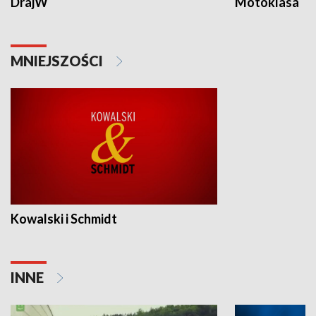
DrajW
Motoklasa
MNIEJSZOŚCI
Kowalski i Schmidt
INNE