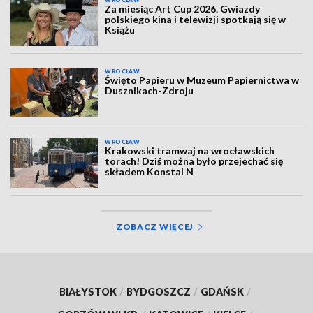
WROCŁAW
Za miesiąc Art Cup 2026. Gwiazdy
polskiego kina i telewizji spotkają się w
Książu
WROCŁAW
Święto Papieru w Muzeum Papiernictwa w
Dusznikach-Zdroju
WROCŁAW
Krakowski tramwaj na wrocławskich
torach! Dziś można było przejechać się
składem Konstal N
ZOBACZ WIĘCEJ
BIAŁYSTOK
/
BYDGOSZCZ
/
GDAŃSK
/