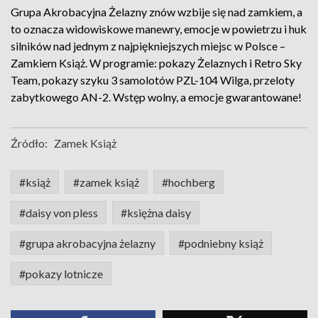
Grupa Akrobacyjna Żelazny znów wzbije się nad zamkiem, a
to oznacza widowiskowe manewry, emocje w powietrzu i huk
silników nad jednym z najpiękniejszych miejsc w Polsce –
Zamkiem Książ. W programie: pokazy Żelaznych i Retro Sky
Team, pokazy szyku 3 samolotów PZL-104 Wilga, przeloty
zabytkowego AN-2. Wstęp wolny, a emocje gwarantowane!
Źródło:
Zamek Książ
#książ
#zamek książ
#hochberg
#daisy von pless
#księżna daisy
#grupa akrobacyjna żelazny
#podniebny książ
#pokazy lotnicze