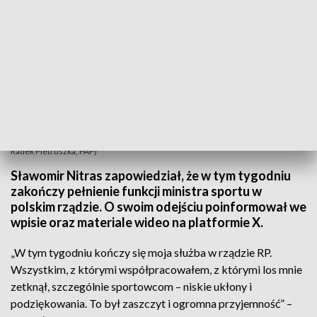
Dymisja Sławomira Nitrasa to jeden z elementów rekonstrukcji rządu (fot.
Radek Pietruszka, PAP)
Sławomir Nitras zapowiedział, że w tym tygodniu
zakończy pełnienie funkcji ministra sportu w
polskim rządzie. O swoim odejściu poinformował we
wpisie oraz materiale wideo na platformie X.
„W tym tygodniu kończy się moja służba w rządzie RP.
Wszystkim, z którymi współpracowałem, z którymi los mnie
zetknął, szczególnie sportowcom – niskie ukłony i
podziękowania. To był zaszczyt i ogromna przyjemność” –