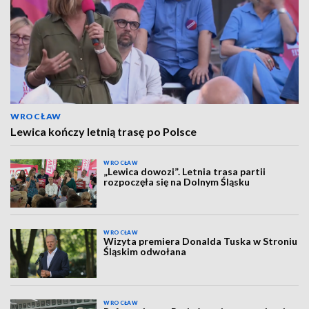
WROCŁAW
Lewica kończy letnią trasę po Polsce
WROCŁAW
„Lewica dowozi”. Letnia trasa partii
rozpoczęła się na Dolnym Śląsku
WROCŁAW
Wizyta premiera Donalda Tuska w Stroniu
Śląskim odwołana
WROCŁAW