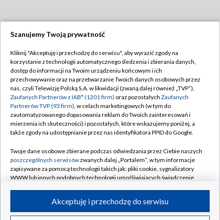
Szanujemy Twoją prywatność
Dołącz do nas:
Kliknij "Akceptuję i przechodzę do serwisu", aby wyrazić zgody na
korzystanie z technologii automatycznego śledzenia i zbierania danych,
TVP
dostęp do informacji na Twoim urządzeniu końcowym i ich
Abonament TVP
przechowywanie oraz na przetwarzanie Twoich danych osobowych przez
Regulamin TVP
nas, czyli Telewizję Polską S.A. w likwidacji (zwaną dalej również „TVP”),
Emisja w TVP
Polityka prywatności
Zaufanych Partnerów z IAB* (1201 firm)
oraz pozostałych
Zaufanych
Partnerów TVP (93 firm)
, w celach marketingowych (w tym do
Centrum informacji TVP
Moje zgody
zautomatyzowanego dopasowania reklam do Twoich zainteresowań i
mierzenia ich skuteczności) i pozostałych, które wskazujemy poniżej, a
Naziemna Telewizja Cyfrowa
Pomoc
także zgody na udostępnianie przez nas identyfikatora PPID do Google.
Sklep TVP
Biuro reklamy
Twoje dane osobowe zbierane podczas odwiedzania przez Ciebie naszych
Rada Programowa
Kontakt
poszczególnych serwisów
zwanych dalej „Portalem”, w tym informacje
zapisywane za pomocą technologii takich jak: pliki cookie, sygnalizatory
System NOS
WWW lub innych podobnych technologii umożliwiających świadczenie
dopasowanych i bezpiecznych usług, personalizację treści oraz reklam,
Informacje o nadawcy
Kanały
udostępnianie funkcji mediów społecznościowych oraz analizowanie
Akceptuję i przechodzę do serwisu
ruchu w Internecie.
Program dla prasy
©2026 Telewizja Polska S.A. w likwidacji