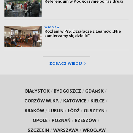
Referendum w Podgórzynie po raz drugi
WROCŁAW
Rozłam w PiS. Działacze z Legnicy: „Nie
zamierzamy się dzielić”
ZOBACZ WIĘCEJ
BIAŁYSTOK
/
BYDGOSZCZ
/
GDAŃSK
/
GORZÓW WLKP.
/
KATOWICE
/
KIELCE
/
KRAKÓW
/
LUBLIN
/
ŁÓDŹ
/
OLSZTYN
/
OPOLE
/
POZNAŃ
/
RZESZÓW
/
SZCZECIN
/
WARSZAWA
/
WROCŁAW