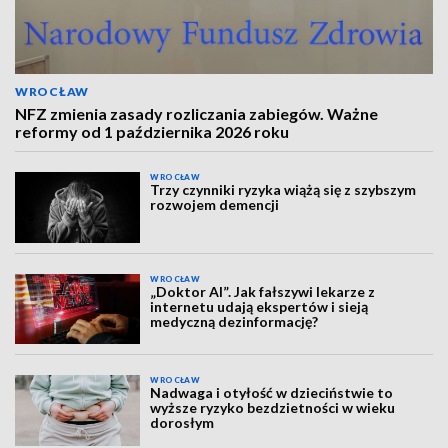
WROCŁAW
NFZ zmienia zasady rozliczania zabiegów. Ważne
reformy od 1 października 2026 roku
WROCŁAW
Trzy czynniki ryzyka wiążą się z szybszym
rozwojem demencji
WROCŁAW
„Doktor AI”. Jak fałszywi lekarze z
internetu udają ekspertów i sieją
medyczną dezinformację?
WROCŁAW
Nadwaga i otyłość w dzieciństwie to
wyższe ryzyko bezdzietności w wieku
dorosłym