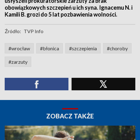
usłyszeli prokuratorskie zarzuty za brak
obowiązkowych szczepień u ich syna. Ignacemu N. i
Kamili B. grozi do 5 lat pozbawienia wolności.
Źródło:
TVP Info
#wrocław
#błonica
#szczepienia
#choroby
#zarzuty
ZOBACZ TAKŻE