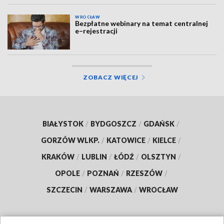
WROCŁAW
Bezpłatne webinary na temat centralnej
e–rejestracji
ZOBACZ WIĘCEJ
BIAŁYSTOK
/
BYDGOSZCZ
/
GDAŃSK
/
GORZÓW WLKP.
/
KATOWICE
/
KIELCE
/
KRAKÓW
/
LUBLIN
/
ŁÓDŹ
/
OLSZTYN
/
OPOLE
/
POZNAŃ
/
RZESZÓW
/
SZCZECIN
/
WARSZAWA
/
WROCŁAW