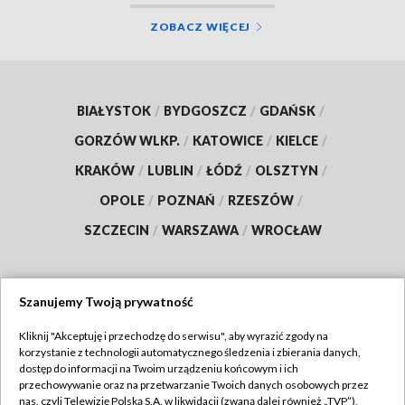
ZOBACZ WIĘCEJ
BIAŁYSTOK
/
BYDGOSZCZ
/
GDAŃSK
/
GORZÓW WLKP.
/
KATOWICE
/
KIELCE
/
KRAKÓW
/
LUBLIN
/
ŁÓDŹ
/
OLSZTYN
/
OPOLE
/
POZNAŃ
/
RZESZÓW
/
SZCZECIN
/
WARSZAWA
/
WROCŁAW
Szanujemy Twoją prywatność
Dołącz do nas:
Kliknij "Akceptuję i przechodzę do serwisu", aby wyrazić zgody na
korzystanie z technologii automatycznego śledzenia i zbierania danych,
TVP
dostęp do informacji na Twoim urządzeniu końcowym i ich
Abonament TVP
przechowywanie oraz na przetwarzanie Twoich danych osobowych przez
Regulamin TVP
nas, czyli Telewizję Polską S.A. w likwidacji (zwaną dalej również „TVP”),