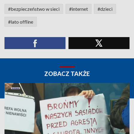
#bezpieczeństwo w sieci
#internet
#dzieci
#lato offline
ZOBACZ TAKŻE