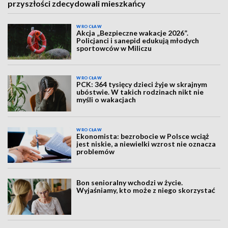
przyszłości zdecydowali mieszkańcy
WROCŁAW
Akcja „Bezpieczne wakacje 2026”.
Policjanci i sanepid edukują młodych
sportowców w Miliczu
WROCŁAW
PCK: 364 tysięcy dzieci żyje w skrajnym
ubóstwie. W takich rodzinach nikt nie
myśli o wakacjach
WROCŁAW
Ekonomista: bezrobocie w Polsce wciąż
jest niskie, a niewielki wzrost nie oznacza
problemów
Bon senioralny wchodzi w życie.
Wyjaśniamy, kto może z niego skorzystać