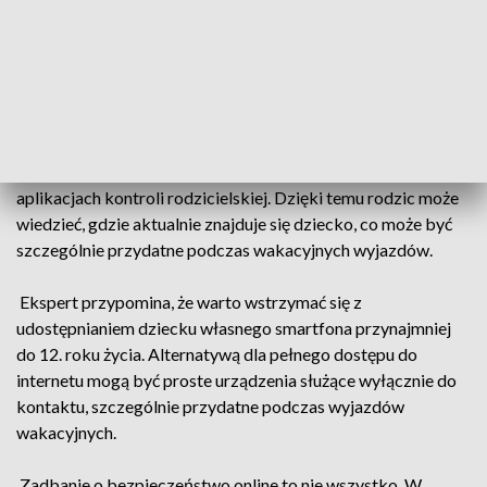
samej rodziny Google lub Microsoft. W ustawieniach
urządzenia można też aktywować wbudowane funkcje
ochrony, takie jak Tryb dziecięcy (Kids Mode), Ograniczenia
wiekowe w YouTube czy Czas przed ekranem (Screen Time)
na iPhone'ach i iPadach. Ustawienia lokalizacji aktywuje się,
włączając funkcję „Udostępnianie lokalizacji” – np. przez
aplikację Mapy Google lub poprzez specjalne moduły w
aplikacjach kontroli rodzicielskiej. Dzięki temu rodzic może
wiedzieć, gdzie aktualnie znajduje się dziecko, co może być
szczególnie przydatne podczas wakacyjnych wyjazdów.
Ekspert przypomina, że warto wstrzymać się z
udostępnianiem dziecku własnego smartfona przynajmniej
do 12. roku życia. Alternatywą dla pełnego dostępu do
internetu mogą być proste urządzenia służące wyłącznie do
kontaktu, szczególnie przydatne podczas wyjazdów
wakacyjnych.
Zadbanie o bezpieczeństwo online to nie wszystko. W