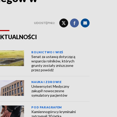
UDOSTĘPNIJ:
KTUALNOŚCI
ROLNICTWO I WIEŚ
Senat za ustawą dotyczącą
wsparcia rolników, których
grunty zostały zniszczone
przez powódź
NAUKA I ZDROWIE
Uniwersytet Medyczny
zakupił nowoczesne
symulatory pacjentów
POD PARAGRAFEM
Kamiennogórscy kryminalni
zatrzymali 30-latka