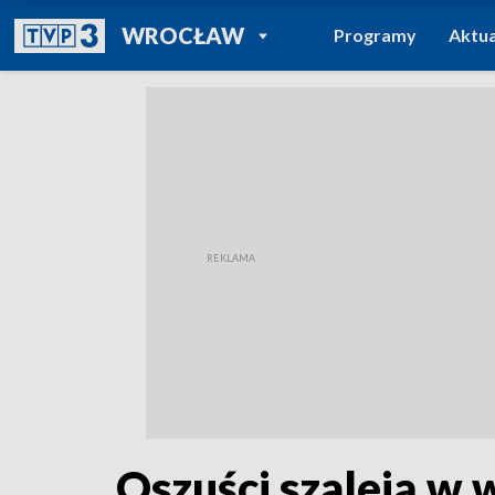
POWRÓT DO
WROCŁAW
Programy
Aktua
TVP REGIONY
Oszuści szaleją w 