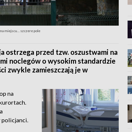
na miejscu... szczere pole
cja ostrzega przed tzw. oszustwami na
tami noclegów o wysokim standardzie
ci zwykle zamieszczają je w
op na
kurortach.
a
policjanci.