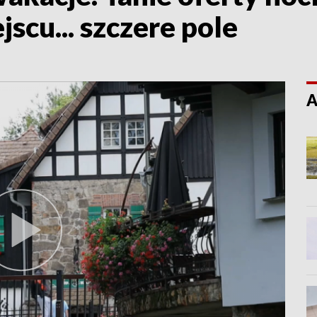
jscu... szczere pole
A