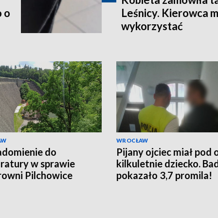
o o
Leśnicy. Kierowca mi
wykorzystać
AW
WROCŁAW
adomienie do
Pijany ojciec miał pod 
ratury w sprawie
kilkuletnie dziecko. Ba
rowni Pilchowice
pokazało 3,7 promila!