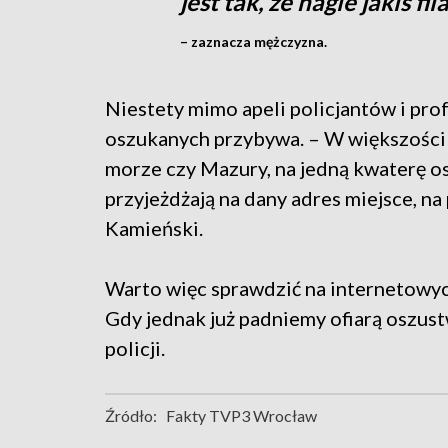
jest tak, że nagle jakiś fi
– zaznacza mężczyzna.
Niestety mimo apeli policjantów i pro
oszukanych przybywa. – W większości s
morze czy Mazury, na jedną kwaterę os
przyjeżdżają na dany adres miejsce, n
Kamieński.
Warto więc sprawdzić na internetowych
Gdy jednak już padniemy ofiarą oszus
policji.
Źródło:
Fakty TVP3 Wrocław