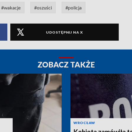
#wakacje
#oszuści
#policja
UDOSTĘPNIJ NA X
ZOBACZ TAKŻE
WROCŁAW
Kobieta zamówiła ta