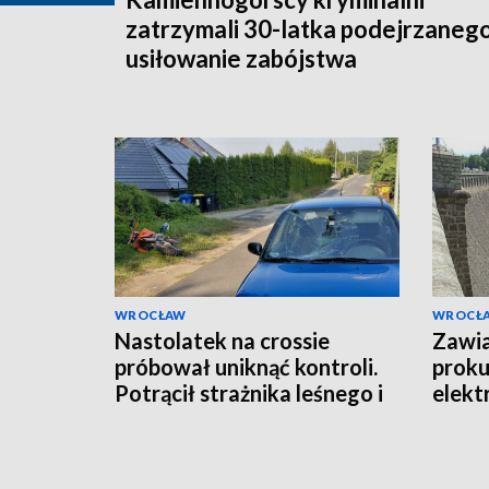
zatrzymali 30-latka podejrzaneg
usiłowanie zabójstwa
WROCŁAW
WROCŁ
Nastolatek na crossie
Zawi
próbował uniknąć kontroli.
proku
Potrącił strażnika leśnego i
elekt
uderzył w samochód