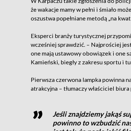
W Karpaczu takie zgłoszenia do policji
że wakacje mamy w pełni i śmiało może
oszustwa popełniane metodą „na kwate
Eksperci branży turystycznej przypom
wcześniej sprawdzić. – Najprościej jes
one mają ustawowy obowiązek i one są
Kamieński, biegły z zakresu sportu i tu
Pierwsza czerwona lampka powinna nam 
atrakcyjna – tłumaczy właściciel biur
Jeśli znajdziemy jakąś su
powinno to wzbudzić nas