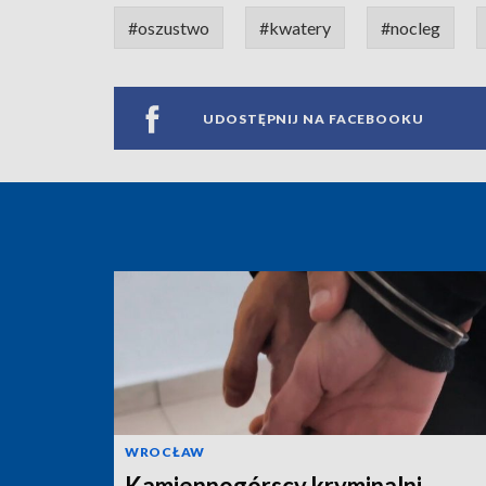
#oszustwo
#kwatery
#nocleg
UDOSTĘPNIJ NA FACEBOOKU
WROCŁAW
Kamiennogórscy kryminalni