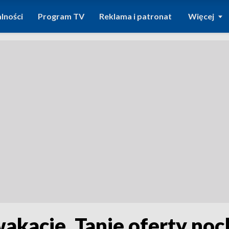
lności
Program TV
Reklama i patronat
Więcej
wakacje. Tanie oferty no