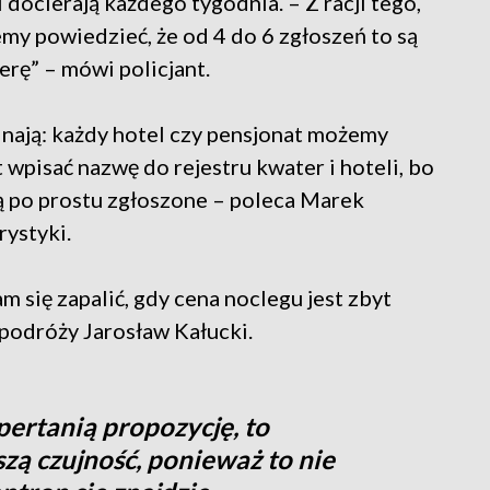
 docierają każdego tygodnia. – Z racji tego,
my powiedzieć, że od 4 do 6 zgłoszeń to są
rę” – mówi policjant.
inają: każdy hotel czy pensjonat możemy
t wpisać nazwę do rejestru kwater i hoteli, bo
 po prostu zgłoszone – poleca Marek
rystyki.
się zapalić, gdy cena noclegu jest zbyt
a podróży Jarosław Kałucki.
pertanią propozycję, to
zą czujność, ponieważ to nie