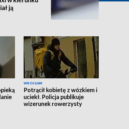
ał ją
WROCŁAW
opieką
Potrącił kobietę z wózkiem i
danie
uciekł. Policja publikuje
wizerunek rowerzysty