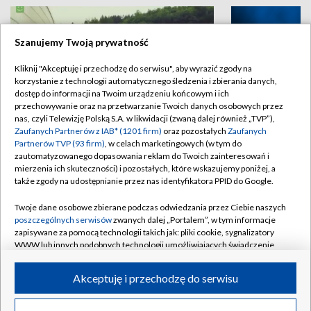
Szanujemy Twoją prywatność
Kliknij "Akceptuję i przechodzę do serwisu", aby wyrazić zgody na
korzystanie z technologii automatycznego śledzenia i zbierania danych,
dostęp do informacji na Twoim urządzeniu końcowym i ich
przechowywanie oraz na przetwarzanie Twoich danych osobowych przez
nas, czyli Telewizję Polską S.A. w likwidacji (zwaną dalej również „TVP”),
Zaufanych Partnerów z IAB* (1201 firm)
oraz pozostałych
Zaufanych
Fundusze Europejskie dla Dolnego
Różne formy t
Partnerów TVP (93 firm)
, w celach marketingowych (w tym do
Śląska
zautomatyzowanego dopasowania reklam do Twoich zainteresowań i
mierzenia ich skuteczności) i pozostałych, które wskazujemy poniżej, a
także zgody na udostępnianie przez nas identyfikatora PPID do Google.
Twoje dane osobowe zbierane podczas odwiedzania przez Ciebie naszych
poszczególnych serwisów
zwanych dalej „Portalem”, w tym informacje
BIAŁYSTOK
/
BYDGOSZCZ
/
GDAŃSK
/
zapisywane za pomocą technologii takich jak: pliki cookie, sygnalizatory
WWW lub innych podobnych technologii umożliwiających świadczenie
GORZÓW WLKP.
/
KATOWICE
/
KIELCE
/
dopasowanych i bezpiecznych usług, personalizację treści oraz reklam,
udostępnianie funkcji mediów społecznościowych oraz analizowanie
KRAKÓW
/
LUBLIN
/
ŁÓDŹ
/
OLSZTYN
/
Akceptuję i przechodzę do serwisu
ruchu w Internecie.
OPOLE
/
POZNAŃ
/
RZESZÓW
/
Twoje dane osobowe zbierane podczas odwiedzania przez Ciebie