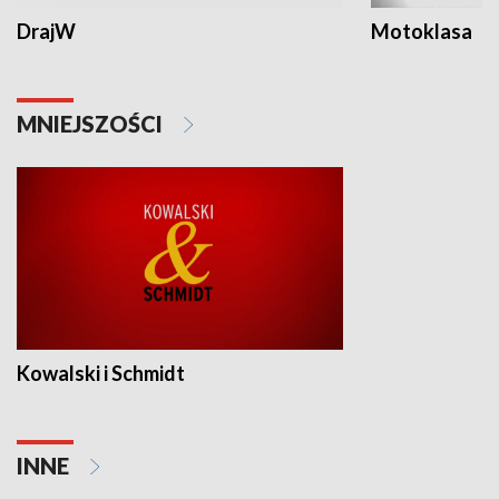
DrajW
Motoklasa
MNIEJSZOŚCI
Kowalski i Schmidt
INNE