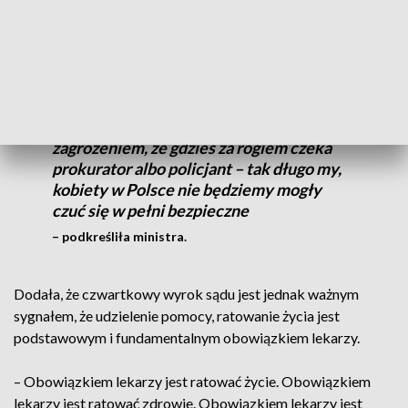
Tak długo, jak długo aborcja w Polsce nie
będzie bezpieczna, bezpłatna, legalna i
pomoc w tej aborcji, pomoc w
przerywaniu ciąży nie będzie wiązała się z
zagrożeniem, że gdzieś za rogiem czeka
prokurator albo policjant – tak długo my,
kobiety w Polsce nie będziemy mogły
czuć się w pełni bezpieczne
– podkreśliła ministra.
Dodała, że czwartkowy wyrok sądu jest jednak ważnym
sygnałem, że udzielenie pomocy, ratowanie życia jest
podstawowym i fundamentalnym obowiązkiem lekarzy.
– Obowiązkiem lekarzy jest ratować życie. Obowiązkiem
lekarzy jest ratować zdrowie. Obowiązkiem lekarzy jest