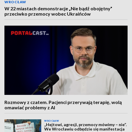
WROCŁAW
W 22 miastach demonstracje „Nie bądź obojętny”
przeciwko przemocy wobec Ukraińców
Rozmowy z czatem. Pacjenci przerywają terapię, wolą
omawiać problemy z AI
WROCŁAW
„Hejtowi, agresji, przemocy mówimy – nie”.
We Wrocławiu odbędzie się manifestacja