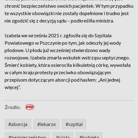
chronić bezpieczeństwo swoich pacjentek. W tym przypadku
te wszystkie obowiązki nie zostały dopełnione i trudno jest
nie zgodzić się z decyzją sądu – podkreśliła ministra.
Izabela we wrześniu 2021 r. zgłosiła się do Szpitala
Powiatowego w Pszczynie po tym, jak odeszły jej wody
płodowe. U płodu już wcześniej stwierdzono wady
rozwojowe. Izabela zmarła wskutek wstrząsu septycznego.
Śmierć kobiety, która osierociła kilkuletnią córkę, wywołała
w całym kraju protesty przeciwko obowiązującym
przepisom dotyczącym aborcji pod hasłem: „Ani jednej
więcej”.
Źródło:
#aborcja
#lekarze
#szpital
#bezpieczeństwo
#ciąża
#kobieta