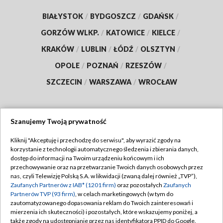
BIAŁYSTOK
/
BYDGOSZCZ
/
GDAŃSK
/
GORZÓW WLKP.
/
KATOWICE
/
KIELCE
/
KRAKÓW
/
LUBLIN
/
ŁÓDŹ
/
OLSZTYN
/
OPOLE
/
POZNAŃ
/
RZESZÓW
/
SZCZECIN
/
WARSZAWA
/
WROCŁAW
Szanujemy Twoją prywatność
Dołącz do nas:
Kliknij "Akceptuję i przechodzę do serwisu", aby wyrazić zgody na
korzystanie z technologii automatycznego śledzenia i zbierania danych,
TVP
dostęp do informacji na Twoim urządzeniu końcowym i ich
Abonament TVP
przechowywanie oraz na przetwarzanie Twoich danych osobowych przez
Regulamin TVP
nas, czyli Telewizję Polską S.A. w likwidacji (zwaną dalej również „TVP”),
Emisja w TVP
Polityka prywatności
Zaufanych Partnerów z IAB* (1201 firm)
oraz pozostałych
Zaufanych
Partnerów TVP (93 firm)
, w celach marketingowych (w tym do
Centrum informacji TVP
Moje zgody
zautomatyzowanego dopasowania reklam do Twoich zainteresowań i
mierzenia ich skuteczności) i pozostałych, które wskazujemy poniżej, a
Naziemna Telewizja Cyfrowa
Pomoc
także zgody na udostępnianie przez nas identyfikatora PPID do Google.