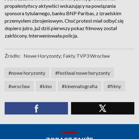
propalestyńscy aktywiści wskazujący na powiązania
sponsora tytularnego, banku BNP Paribas, z izraelskim
przemysłem zbrojeniowym. Choć protest miał odbyć się
dopiero jutro, już dziś pierwszy pokaz filmowy został
zakłócony. Interweniowała policja.
Źródło:
Nowe Horyzonty; Fakty TVP3 Wrocław
#nowe horyzonty
#festiwal nowe horyzonty
#wrocław
#kino
#kinematografia
#filmy