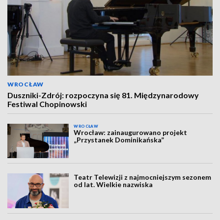
WROCŁAW
Duszniki-Zdrój: rozpoczyna się 81. Międzynarodowy
Festiwal Chopinowski
WROCŁAW
Wrocław: zainaugurowano projekt
„Przystanek Dominikańska”
Teatr Telewizji z najmocniejszym sezonem
od lat. Wielkie nazwiska