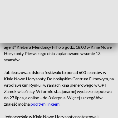
Klubie Festiwalowym w Arsenale, Scena Artystyczna,
spotkania z naszymi ukochanymi osobami festiwalującymi i…
Zaczynamy! Dziś oficjalnie otwieramy 25. Międzynarodowy
Festiwal Filmowy BNP Paribas Nowe Horyzonty” –
poinformowali organizatorzy wydarzenia.
Tegoroczną edycję festiwalu rozpocznie pokaz filmu „Tajny
agent” Klebera Mendonçy Filho o godz. 18.00 w Kinie Nowe
Horyzonty. Pierwszego dnia zaplanowano w sumie 13
seansów.
Jubileuszowa odsłona festiwalu to ponad 600 seansów w
Kinie Nowe Horyzonty, Dolnośląskim Centrum Filmowym, na
wrocławskim Rynku i w ramach kina plenerowego w OPT
Zamek w Leśnicy. W formie stacjonarnej wydarzenie potrwa
do 27 lipca, a online – do 3 sierpnia. Więcej szczegółów
znaleźć można
pod tym linkiem
.
Jednocześnie w
Kinie Nowe Horyzonty protestowali