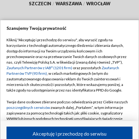
SZCZECIN
/
WARSZAWA
/
WROCŁAW
Szanujemy Twoją prywatność
Dołącz do nas:
Kliknij "Akceptuję i przechodzę do serwisu", aby wyrazić zgody na
korzystanie z technologii automatycznego śledzenia i zbierania danych,
TVP
dostęp do informacji na Twoim urządzeniu końcowym i ich
Abonament TVP
przechowywanie oraz na przetwarzanie Twoich danych osobowych przez
Regulamin TVP
nas, czyli Telewizję Polską S.A. w likwidacji (zwaną dalej również „TVP”),
Emisja w TVP
Polityka prywatności
Zaufanych Partnerów z IAB* (1201 firm)
oraz pozostałych
Zaufanych
Partnerów TVP (93 firm)
, w celach marketingowych (w tym do
Centrum informacji TVP
Moje zgody
zautomatyzowanego dopasowania reklam do Twoich zainteresowań i
mierzenia ich skuteczności) i pozostałych, które wskazujemy poniżej, a
Naziemna Telewizja Cyfrowa
Pomoc
także zgody na udostępnianie przez nas identyfikatora PPID do Google.
Sklep TVP
Biuro reklamy
Twoje dane osobowe zbierane podczas odwiedzania przez Ciebie naszych
Rada Programowa
Kontakt
poszczególnych serwisów
zwanych dalej „Portalem”, w tym informacje
zapisywane za pomocą technologii takich jak: pliki cookie, sygnalizatory
System NOS
WWW lub innych podobnych technologii umożliwiających świadczenie
dopasowanych i bezpiecznych usług, personalizację treści oraz reklam,
Informacje o nadawcy
Kanały
udostępnianie funkcji mediów społecznościowych oraz analizowanie
Akceptuję i przechodzę do serwisu
ruchu w Internecie.
Program dla prasy