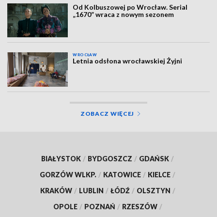
Od Kolbuszowej po Wrocław. Serial
„1670” wraca z nowym sezonem
WROCŁAW
Letnia odsłona wrocławskiej Żyjni
ZOBACZ WIĘCEJ
BIAŁYSTOK
/
BYDGOSZCZ
/
GDAŃSK
/
GORZÓW WLKP.
/
KATOWICE
/
KIELCE
/
KRAKÓW
/
LUBLIN
/
ŁÓDŹ
/
OLSZTYN
/
OPOLE
/
POZNAŃ
/
RZESZÓW
/