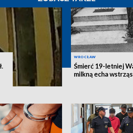
WROCŁAW
ł.
Śmierć 19-letniej W
milkną echa wstrząs