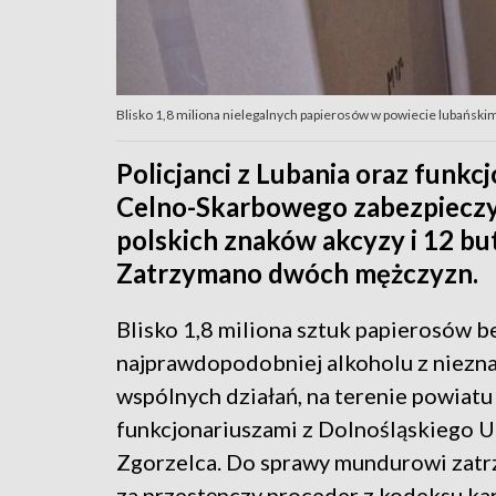
Blisko 1,8 miliona nielegalnych papierosów w powiecie lubańskim. 
Policjanci z Lubania oraz funk
Celno-Skarbowego zabezpieczyl
polskich znaków akcyzy i 12 bu
Zatrzymano dwóch mężczyzn.
Blisko 1,8 miliona sztuk papierosów b
najprawdopodobniej alkoholu z niezna
wspólnych działań, na terenie powiatu 
funkcjonariuszami z Dolnośląskiego 
Zgorzelca. Do sprawy mundurowi zatr
za przestępczy proceder z kodeksu k