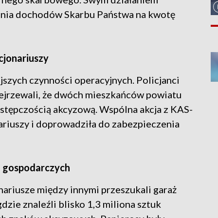
enia dochodów Skarbu Państwa na kwotę
cjonariuszy
jszych czynności operacyjnych. Policjanci
dejrzewali, że dwóch mieszkańców powiatu
stępczością akcyzową. Wspólna akcja z KAS-
ariuszy i doprowadziła do zabezpieczenia
h gospodarczych
onariusze między innymi przeszukali garaż
zie znaleźli blisko 1,3 miliona sztuk