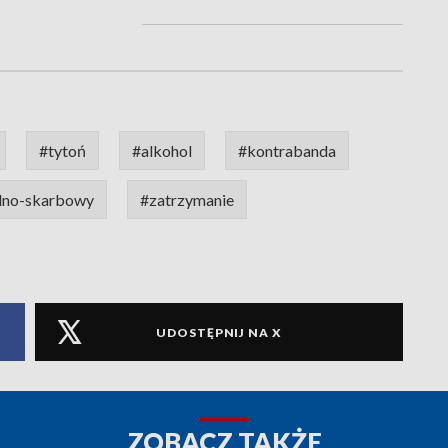
#tytoń
#alkohol
#kontrabanda
elno-skarbowy
#zatrzymanie
UDOSTĘPNIJ NA X
ZOBACZ TAKŻE