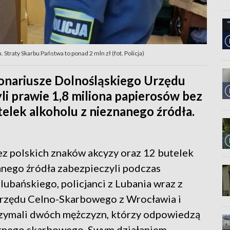
Straty Skarbu Państwa to ponad 2 mln zł (fot. Policja)
cjonariusze Dolnośląskiego Urzędu
i prawie 1,8 miliona papierosów bez
telek alkoholu z nieznanego źródła.
ez polskich znaków akcyzy oraz 12 butelek
nego źródła zabezpieczyli podczas
lubańskiego, policjanci z Lubania wraz z
Urzędu Celno-Skarbowego z Wrocławia i
zymali dwóch mężczyzn, którzy odpowiedzą
arnego skarbowego. Swym działaniem