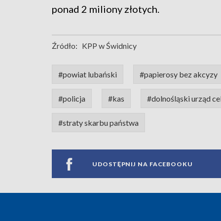
ponad 2 miliony złotych.
Źródło:
KPP w Świdnicy
#powiat lubański
#papierosy bez akcyzy
#policja
#kas
#dolnośląski urząd c
#straty skarbu państwa
UDOSTĘPNIJ NA FACEBOOKU