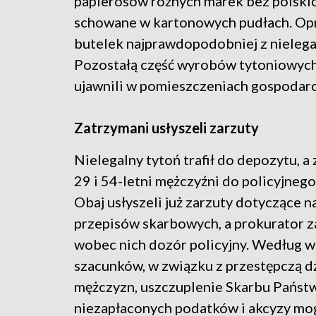
papierosów różnych marek bez polski
schowane w kartonowych pudłach. Opr
butelek najprawdopodobniej z niele
Pozostałą część wyrobów tytoniowych,
ujawnili w pomieszczeniach gospodar
Zatrzymani usłyszeli zarzuty
Nielegalny tytoń trafił do depozytu, a
29 i 54-letni mężczyźni do policyjnego
Obaj usłyszeli już zarzuty dotyczące n
przepisów skarbowych, a prokurator 
wobec nich dozór policyjny. Według 
szacunków, w związku z przestępczą d
mężczyzn, uszczuplenie Skarbu Państw
niezapłaconych podatków i akcyzy mo