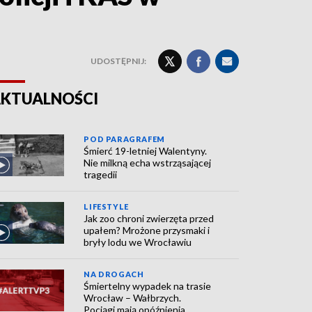
UDOSTĘPNIJ:
KTUALNOŚCI
POD PARAGRAFEM
Śmierć 19-letniej Walentyny.
Nie milkną echa wstrząsającej
tragedii
LIFESTYLE
Jak zoo chroni zwierzęta przed
upałem? Mrożone przysmaki i
bryły lodu we Wrocławiu
NA DROGACH
Śmiertelny wypadek na trasie
Wrocław – Wałbrzych.
Pociągi mają opóźnienia