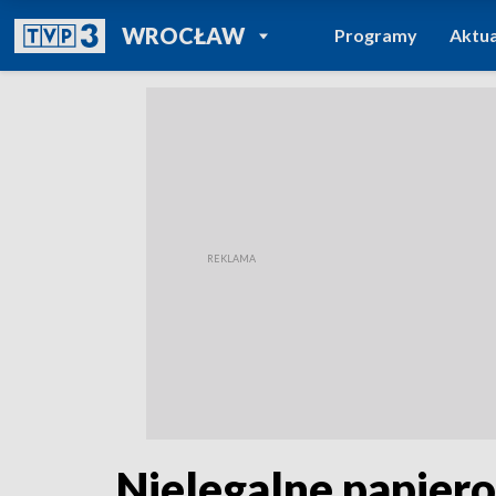
POWRÓT DO
WROCŁAW
Programy
Aktua
TVP REGIONY
Nielegalne papieros