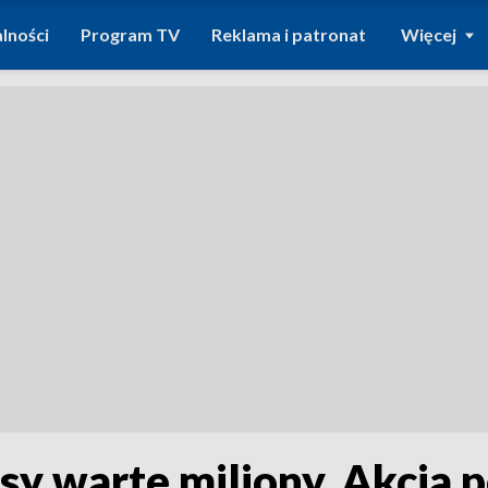
lności
Program TV
Reklama i patronat
Więcej
y warte miliony. Akcja po