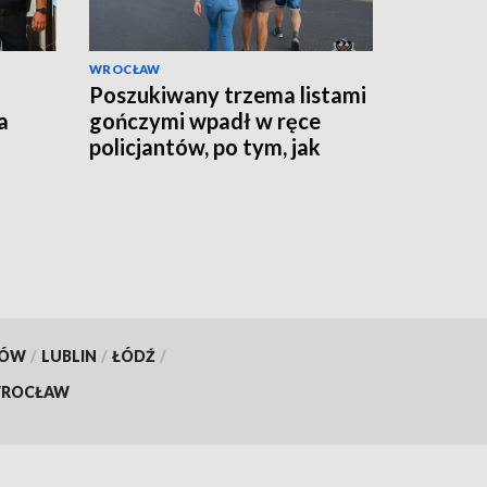
WROCŁAW
Poszukiwany trzema listami
a
gończymi wpadł w ręce
policjantów, po tym, jak
tylko wrócił do kraju
KÓW
/
LUBLIN
/
ŁÓDŹ
/
ROCŁAW