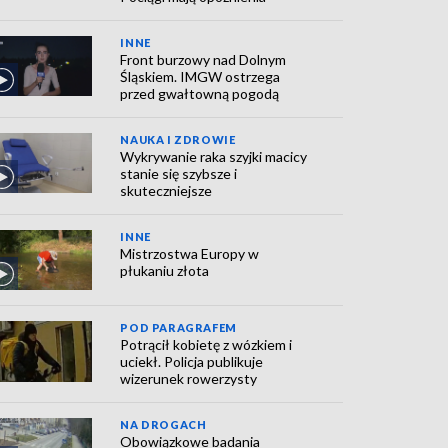
INNE
Front burzowy nad Dolnym
Śląskiem. IMGW ostrzega
przed gwałtowną pogodą
NAUKA I ZDROWIE
Wykrywanie raka szyjki macicy
stanie się szybsze i
skuteczniejsze
INNE
Mistrzostwa Europy w
płukaniu złota
POD PARAGRAFEM
Potrącił kobietę z wózkiem i
uciekł. Policja publikuje
wizerunek rowerzysty
NA DROGACH
Obowiązkowe badania