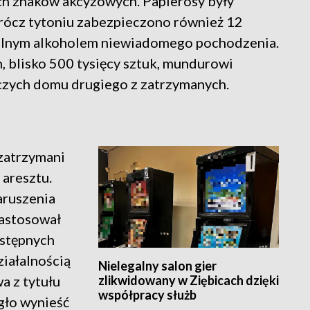
ch znaków akcyzowych. Papierosy były
ócz tytoniu zabezpieczono również 12
galnym alkoholem niewiadomego pochodzenia.
 blisko 500 tysięcy sztuk, mundurowi
czych domu drugiego z zatrzymanych.
 zatrzymani
 aresztu.
aruszenia
zastosował
wstępnych
ziałalnością
Nielegalny salon gier
zlikwidowany w Ziębicach dzięki
a z tytułu
współpracy służb
gło wynieść