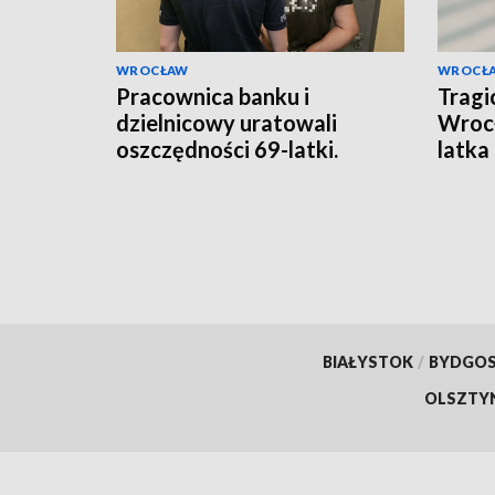
WROCŁAW
WROCŁ
Pracownica banku i
Tragi
dzielnicowy uratowali
Wrocł
oszczędności 69-latki.
latka
Szajka naciągaczy w rękach
policji
BIAŁYSTOK
/
BYDGO
OLSZTY