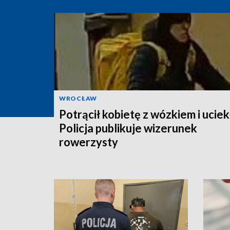
WROCŁAW
Potrącił kobietę z wózkiem i uciek
Policja publikuje wizerunek
rowerzysty