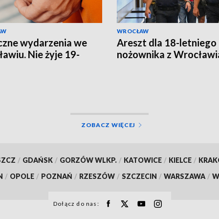
AW
WROCŁAW
czne wydarzenia we
Areszt dla 18-letniego
awiu. Nie żyje 19-
nożownika z Wrocławi
ZOBACZ WIĘCEJ
SZCZ
/
GDAŃSK
/
GORZÓW WLKP.
/
KATOWICE
/
KIELCE
/
KRA
N
/
OPOLE
/
POZNAŃ
/
RZESZÓW
/
SZCZECIN
/
WARSZAWA
/
W
Dołącz do nas: