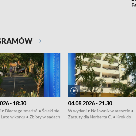
F
OGRAMÓW
026 - 18:30
04.08.2026 - 21.30
: Dlaczego zmarła? ● Ścieki nie
W wydaniu: Nożownik w areszcie ●
● Lato w korku ● Zbiory w sadach
Zarzuty dla Norberta C. ● Krok do
a kółkiem ● Złoto dla...
obwodnicy ● Miliony na ochronę ●
h ● Mrożonki dla zwierząt
Oddział jak nowy ● Rynek ma być zi
● Inkubator w ognisku ● Rodzic też