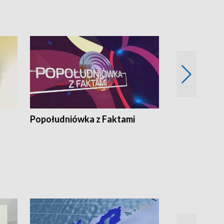
„Cud” w Legnicy
Popołudniówka z Faktami
Z Unią na Ty