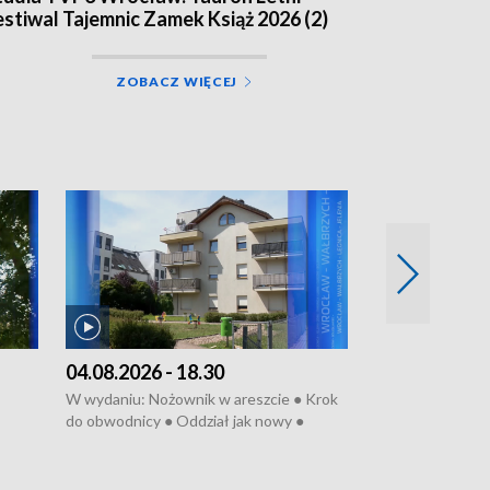
estiwal Tajemnic Zamek Książ 2026 (2)
ZOBACZ WIĘCEJ
04.08.2026 - 18.30
03.08.2026 - 
W wydaniu: Nożownik w areszcie ● Krok
W wydaniu: Zarz
do obwodnicy ● Oddział jak nowy ●
Wjechał na cho
Rodzic też pacjent ● Rynek ma być
● Węzły do remo
elony
zielony ● Inkubtor w ognisku ● Trzeba
Syreny nie dla w
ratować lekarza
teatrze ● Koncer