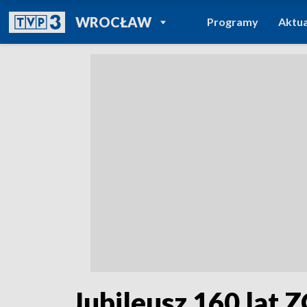
POWRÓT DO
WROCŁAW
Programy
Aktua
TVP REGIONY
Jubileusz 160 lat