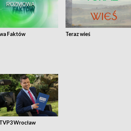
wa Faktów
Teraz wieś
 TVP3 Wrocław