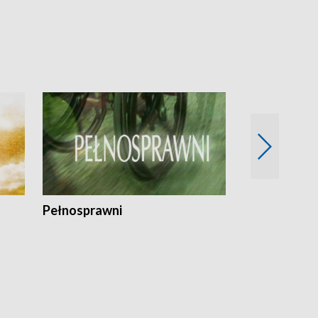
Pełnosprawni
Bezpieczny 