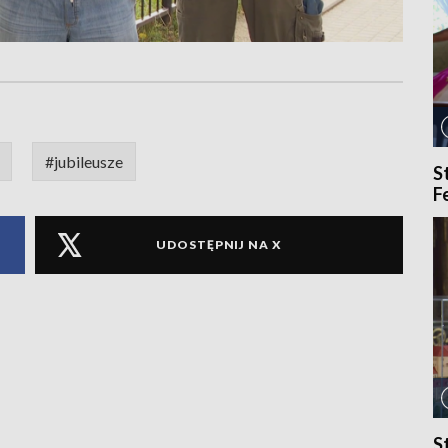
#jubileusze
S
F
UDOSTĘPNIJ NA X
S