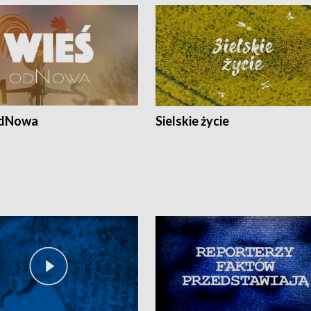
odNowa
Sielskie życie