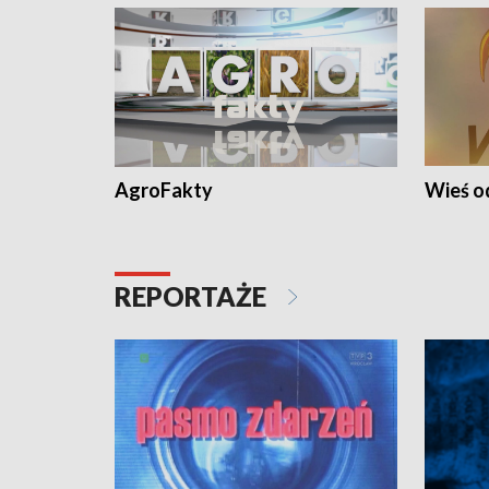
AgroFakty
Wieś 
REPORTAŻE