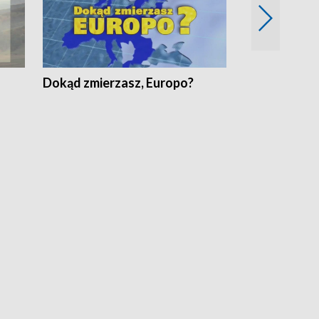
Dokąd zmierzasz, Europo?
Fakty Komen