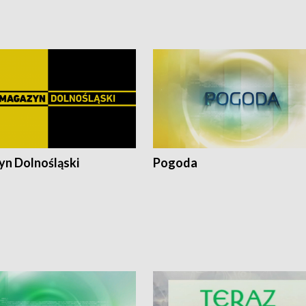
pacjent ● Trzeba ratować lekarza
n Dolnośląski
Pogoda