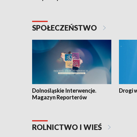
SPOŁECZEŃSTWO
Dolnośląskie Interwencje.
Drogi 
Magazyn Reporterów
ROLNICTWO I WIEŚ