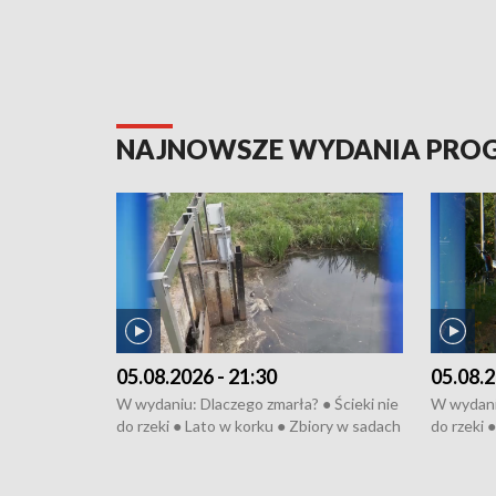
NAJNOWSZE WYDANIA PR
05.08.2026 - 21:30
05.08.2
W wydaniu: Dlaczego zmarła? ● Ścieki nie
W wydaniu
do rzeki ● Lato w korku ● Zbiory w sadach
do rzeki 
● Senior za kółkiem ● Złoto dla...
● Senior z
cierpiwych ● Mrożonki dla zwierząt
cierpiwyc