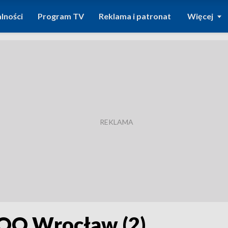
lności
Program TV
Reklama i patronat
Więcej
 ZOO Wrocław (2)