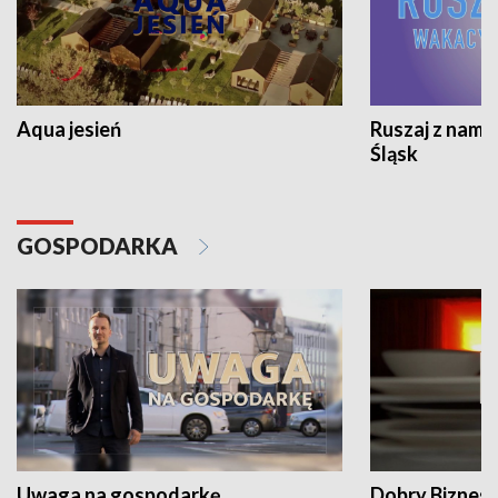
Aqua jesień
Ruszaj z nami
Śląsk
GOSPODARKA
Uwaga na gospodarkę
Dobry Biznes