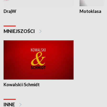
DrajW
Motoklasa
MNIEJSZOŚCI
Kowalski i Schmidt
INNE