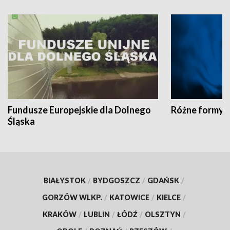
Fundusze Europejskie dla Dolnego
Różne formy t
Śląska
BIAŁYSTOK
/
BYDGOSZCZ
/
GDAŃSK
/
GORZÓW WLKP.
/
KATOWICE
/
KIELCE
/
KRAKÓW
/
LUBLIN
/
ŁÓDŹ
/
OLSZTYN
/