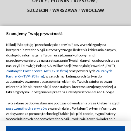
OPOLE
/
POZNAŃ
/
RZESZÓW
/
SZCZECIN
/
WARSZAWA
/
WROCŁAW
Szanujemy Twoją prywatność
Dołącz do nas:
Kliknij "Akceptuję i przechodzę do serwisu", aby wyrazić zgody na
korzystanie z technologii automatycznego śledzenia i zbierania danych,
TVP
dostęp do informacji na Twoim urządzeniu końcowym i ich
Abonament TVP
przechowywanie oraz na przetwarzanie Twoich danych osobowych przez
Regulamin TVP
nas, czyli Telewizję Polską S.A. w likwidacji (zwaną dalej również „TVP”),
Emisja w TVP
Polityka prywatności
Zaufanych Partnerów z IAB* (1201 firm)
oraz pozostałych
Zaufanych
Partnerów TVP (93 firm)
, w celach marketingowych (w tym do
Centrum informacji TVP
Moje zgody
zautomatyzowanego dopasowania reklam do Twoich zainteresowań i
mierzenia ich skuteczności) i pozostałych, które wskazujemy poniżej, a
Naziemna Telewizja Cyfrowa
Pomoc
także zgody na udostępnianie przez nas identyfikatora PPID do Google.
Sklep TVP
Biuro reklamy
Twoje dane osobowe zbierane podczas odwiedzania przez Ciebie naszych
Rada Programowa
Kontakt
poszczególnych serwisów
zwanych dalej „Portalem”, w tym informacje
zapisywane za pomocą technologii takich jak: pliki cookie, sygnalizatory
System NOS
WWW lub innych podobnych technologii umożliwiających świadczenie
dopasowanych i bezpiecznych usług, personalizację treści oraz reklam,
Informacje o nadawcy
Kanały
udostępnianie funkcji mediów społecznościowych oraz analizowanie