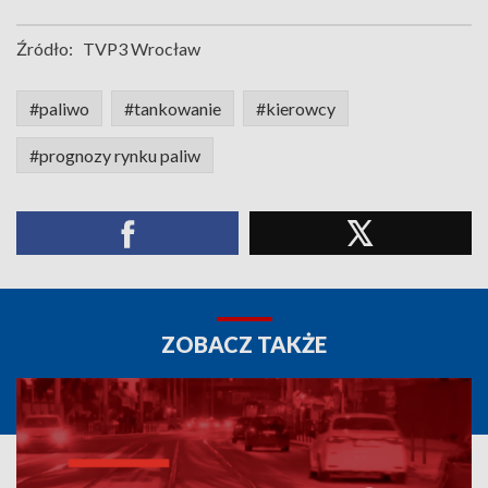
Źródło:
TVP3 Wrocław
#paliwo
#tankowanie
#kierowcy
#prognozy rynku paliw
ZOBACZ TAKŻE