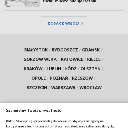
ruchu, miasto buduje łącznik
ZOBACZ WIĘCEJ
BIAŁYSTOK
/
BYDGOSZCZ
/
GDAŃSK
/
GORZÓW WLKP.
/
KATOWICE
/
KIELCE
/
KRAKÓW
/
LUBLIN
/
ŁÓDŹ
/
OLSZTYN
/
OPOLE
/
POZNAŃ
/
RZESZÓW
/
SZCZECIN
/
WARSZAWA
/
WROCŁAW
Szanujemy Twoją prywatność
Dołącz do nas:
Kliknij "Akceptuję i przechodzę do serwisu", aby wyrazić zgody na
korzystanie z technologii automatycznego śledzenia i zbierania danych,
TVP