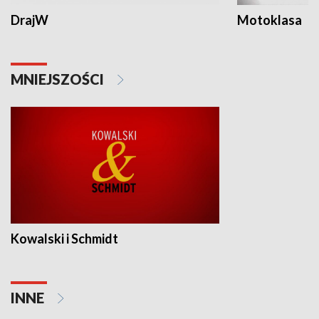
DrajW
Motoklasa
MNIEJSZOŚCI
Kowalski i Schmidt
INNE