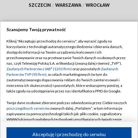
SZCZECIN
/
WARSZAWA
/
WROCŁAW
Szanujemy Twoją prywatność
Dołącz do nas:
Kliknij "Akceptuję i przechodzę do serwisu", aby wyrazić zgody na
korzystanie z technologii automatycznego śledzenia i zbierania danych,
TVP
dostęp do informacji na Twoim urządzeniu końcowym i ich
Abonament TVP
przechowywanie oraz na przetwarzanie Twoich danych osobowych przez
Regulamin TVP
nas, czyli Telewizję Polską S.A. w likwidacji (zwaną dalej również „TVP”),
Emisja w TVP
Polityka prywatności
Zaufanych Partnerów z IAB* (1201 firm)
oraz pozostałych
Zaufanych
Partnerów TVP (93 firm)
, w celach marketingowych (w tym do
Centrum informacji TVP
Moje zgody
zautomatyzowanego dopasowania reklam do Twoich zainteresowań i
mierzenia ich skuteczności) i pozostałych, które wskazujemy poniżej, a
Naziemna Telewizja Cyfrowa
Pomoc
także zgody na udostępnianie przez nas identyfikatora PPID do Google.
Sklep TVP
Biuro reklamy
Twoje dane osobowe zbierane podczas odwiedzania przez Ciebie naszych
Rada Programowa
Kontakt
poszczególnych serwisów
zwanych dalej „Portalem”, w tym informacje
zapisywane za pomocą technologii takich jak: pliki cookie, sygnalizatory
System NOS
WWW lub innych podobnych technologii umożliwiających świadczenie
dopasowanych i bezpiecznych usług, personalizację treści oraz reklam,
Informacje o nadawcy
Kanały
udostępnianie funkcji mediów społecznościowych oraz analizowanie
Akceptuję i przechodzę do serwisu
ruchu w Internecie.
Program dla prasy