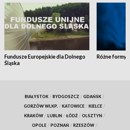
Fundusze Europejskie dla Dolnego
Różne formy t
Śląska
BIAŁYSTOK
/
BYDGOSZCZ
/
GDAŃSK
/
GORZÓW WLKP.
/
KATOWICE
/
KIELCE
/
KRAKÓW
/
LUBLIN
/
ŁÓDŹ
/
OLSZTYN
/
OPOLE
/
POZNAŃ
/
RZESZÓW
/